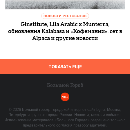
НОВОСТИ РЕСТОРАНОВ
Ginstitute, Lila Arabic x Munterra,
обновления Kalabasa и «Кофемании», сет в
Alpaca и другие новости
ПОКАЗАТЬ ЕЩЕ
18+
©
2026
Большой город. Городской интернет-сайт bg.ru. Москва,
Петербург и крупные города России. Новости, места и события.
Использование материалов «Большого Города» разрешено только с
предварительного согласия правообладателей.