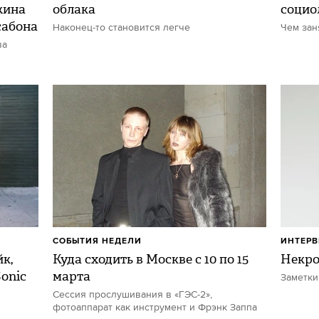
жина
облака
социо
сабона
Наконец-то становится легче
Чем зан
ва
СОБЫТИЯ НЕДЕЛИ
ИНТЕР
к,
Куда сходить в Москве с 10 по 15
Некро
Sonic
марта
Заметки
Сессия прослушивания в «ГЭС-2»,
фотоаппарат как инструмент и Фрэнк Заппа