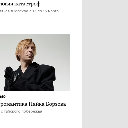
логия катастроф
яться в Москве с 13 по 15 марта
ВЬЮ
романтика Найка Борзова
 с тайского побережья