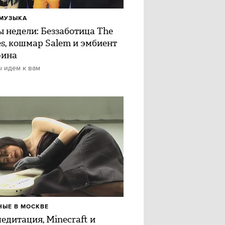
МУЗЫКА
ы недели: Беззаботица The
es, кошмар Salem и эмбиент
фина
ы идем к вам
ЫЕ В МОСКВЕ
медитация, Minecraft и