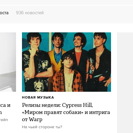
поста
936 новостей
НОВАЯ МУЗЫКА
ca и
Релизы недели: Cypress Hill,
n
«Миром правят собаки» и интрига
от Warp
тейп
На чьей стороне ты?