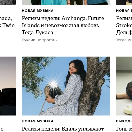
НОВАЯ МУЗЫКА
НОВАЯ 
nada,
Релизы недели: Archanga, Future
Релиз
x Twin
Islands и невозможная любовь
Strok
Теда Лукаса
Дель
Руками не трогать
Тогда м
НОВАЯ МУЗЫКА
ВЫХОДН
 с
Релизы недели: Вдаль уплывают
Гонг-