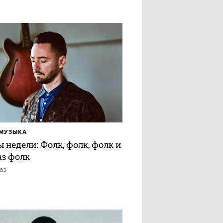
МУЗЫКА
 недели: Фолк, фолк, фолк и
аз фолк
аз