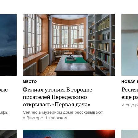
МЕСТО
НОВАЯ 
рые
Филиал утопии. В городке
Релизы
писателей Переделкино
еще р
открылась «Первая дача»
И еще р
имфы
Сейчас в музейном доме рассказывают
о Викторе Шкловском