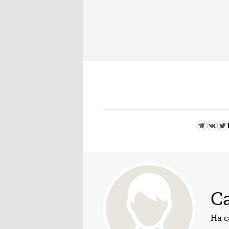
С
На с