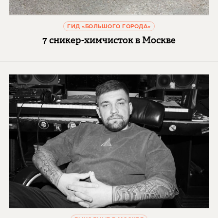
ГИД «БОЛЬШОГО ГОРОДА»
7 сникер-химчисток в Москве