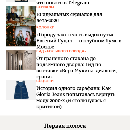
что нового в Telegram
СЕРИАЛЫ
10 идеальных сериалов для
лета-2026
КОЛОНКИ
«Городу захотелось выдохнуть»:
Евгений Гуцал — о клубном буме в
Москве
ГИД «БОЛЬШОГО ГОРОДА»
От граненого стакана до
подземного дворца: Гид по
выставке «Вера Мухина: диалоги,
грани»
СОЦСЕТИ
История одного сарафана: Как
Gloria Jeans попыталась вернуть
моду 2000-х (и столкнулась с
критикой)
Первая полоса