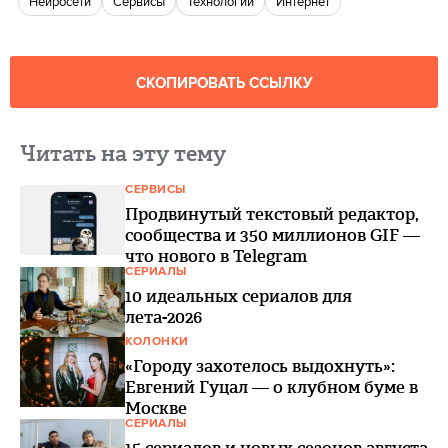
нейросети
Сервисы
Технологии
интернет
СКОПИРОВАТЬ ССЫЛКУ
Читать на эту тему
СЕРВИСЫ
Продвинутый текстовый редактор,
сообщества и 350 миллионов GIF —
что нового в Telegram
СЕРИАЛЫ
10 идеальных сериалов для
лета-2026
КОЛОНКИ
«Городу захотелось выдохнуть»:
Евгений Гуцал — о клубном буме в
Москве
СЕРИАЛЫ
15 сериалов и новых сезонов августа