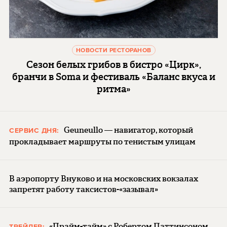
НОВОСТИ РЕСТОРАНОВ
Сезон белых грибов в бистро «Цирк»,
бранчи в Soma и фестиваль «Баланс вкуса и
ритма»
Geuneullo — навигатор, который
СЕРВИС ДНЯ:
прокладывает маршруты по тенистым улицам
В аэропорту Внуково и на московских вокзалах
запретят работу таксистов-«зазывал»
«Прайм-тайм» с Робертом Паттинсоном
ТРЕЙЛЕР: