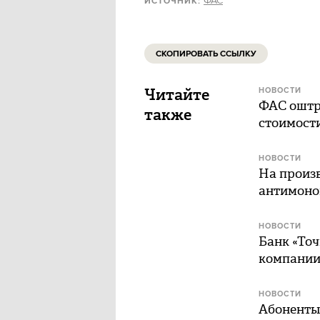
ФАС
ИСТОЧНИК:
СКОПИРОВАТЬ ССЫЛКУ
Читайте
НОВОСТИ
ФАС оштр
также
стоимости
НОВОСТИ
На произв
антимоно
НОВОСТИ
Банк «Точ
компани
НОВОСТИ
Абоненты