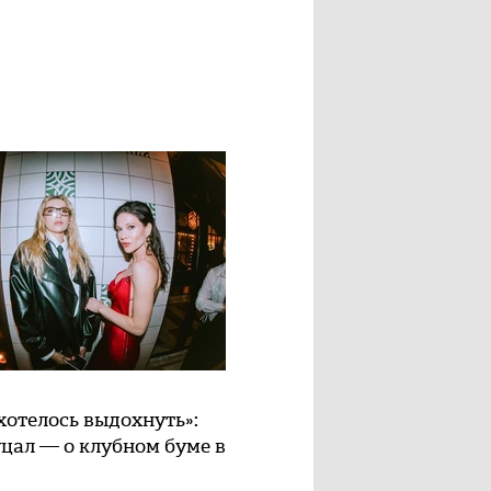
хотелось выдохнуть»:
цал — о клубном буме в