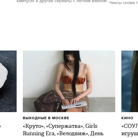
кампуса» и другие сериалы с легким вайбом
Чиксы снова 
ВЫХОДНЫЕ В МОСКВЕ
КИНО
о
«Круто», «Супержатва», Girls
«СОУЛ
Running Era, «Велодвиж», День
игру