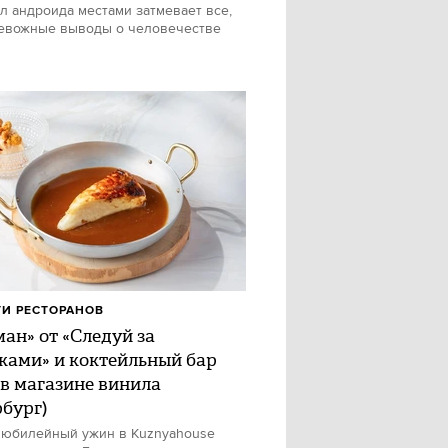
л андроида местами затмевает все,
евожные выводы о человечестве
И РЕСТОРАНОВ
ан» от «Следуй за
ками» и коктейльный бар
 в магазине винила
рбург)
 юбилейный ужин в Kuznyahouse