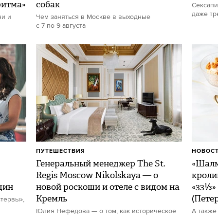
ритма»
собак
Сексапи
даже тр
ни и
Чем заняться в Москве в выходные
с 7 по 9 августа
ПУТЕШЕСТВИЯ
НОВОСТ
Генеральный менеджер The St.
«Шалм
Regis Moscow Nikolskaya — о
кроли
щин
новой роскоши и отеле с видом на
«33⅓»
Кремль
(Пете
тервы»,
Юлия Нефедова — о том, как историческое
А также