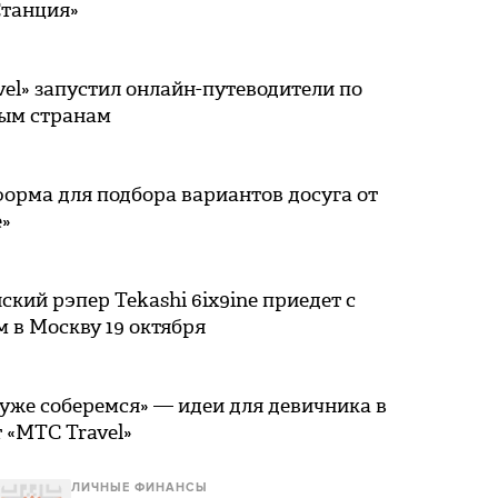
Станция»
el» запустил онлайн-путеводители по
ым странам
орма для подбора вариантов досуга от
e»
кий рэпер Tekashi 6ix9ine приедет с
 в Москву 19 октября
уже соберемся» — идеи для девичника в
 «МТС Travel»
ЛИЧНЫЕ ФИНАНСЫ