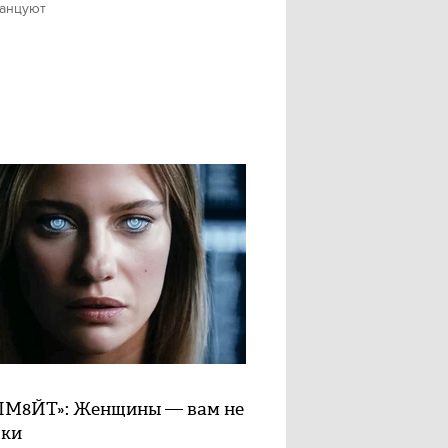
танцуют
М8ЙТ»: Женщины — вам не
шки