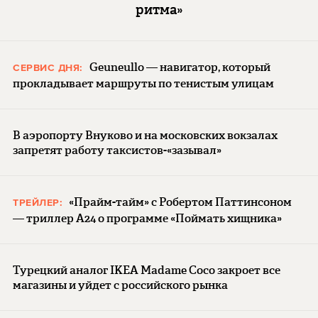
ритма»
Geuneullo — навигатор, который
СЕРВИС ДНЯ:
прокладывает маршруты по тенистым улицам
В аэропорту Внуково и на московских вокзалах
запретят работу таксистов-«зазывал»
«Прайм-тайм» с Робертом Паттинсоном
ТРЕЙЛЕР:
— триллер A24 о программе «Поймать хищника»
Турецкий аналог IKEA Madame Coco закроет все
магазины и уйдет с российского рынка