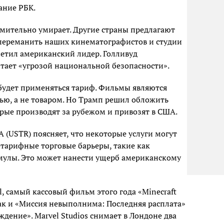
дание РБК.
мительно умирает. Другие страны предлагают
переманить наших кинематографистов и студии
етил американский лидер. Голливуд
итает «угрозой национальной безопасности».
 будет применяться тариф. Фильмы являются
ью, а не товаром. Но Трамп решил обложить
ые производят за рубежом и привозят в США.
 (USTR) поясняет, что некоторые услуги могут
тарифные торговые барьеры, такие как
мулы. Это может нанести ущерб американскому
al, самый кассовый фильм этого года «Minecraft
как и «Миссия невыполнима: Последняя расплата»
дение». Marvel Studios снимает в Лондоне два