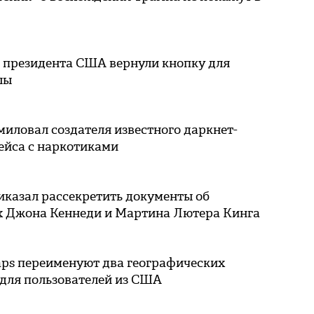
т президента США вернули кнопку для
лы
иловал создателя известного даркнет-
ейса с наркотиками
иказал рассекретить документы об
х Джона Кеннеди и Мартина Лютера Кинга
aps переименуют два географических
 для пользователей из США