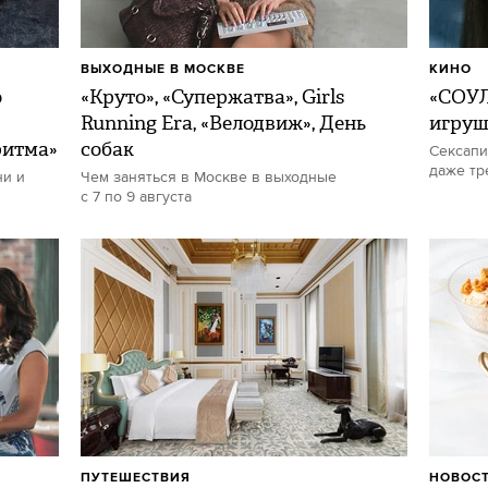
ВЫХОДНЫЕ В МОСКВЕ
КИНО
о
«Круто», «Супержатва», Girls
«СОУЛ
Running Era, «Велодвиж», День
игру
ритма»
собак
Сексапи
даже тр
ни и
Чем заняться в Москве в выходные
с 7 по 9 августа
ПУТЕШЕСТВИЯ
НОВОСТ