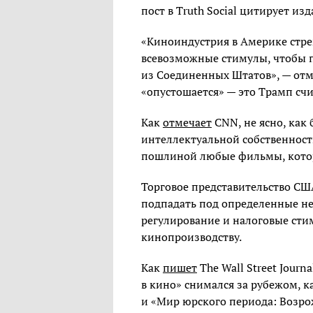
пост в Truth Social цитирует из
«Киноиндустрия в Америке стре
всевозможные стимулы, чтобы 
из Соединенных Штатов», — отм
«опустошается» — это Трамп сч
Как
отмечает
CNN, не ясно, как
интеллектуальной собственност
пошлиной любые фильмы, котор
Торговое представительство США
подпадать под определенные не
регулирование и налоговые сти
кинопроизводству.
Как
пишет
The Wall Street Journ
в кино» снимался за рубежом, 
и «Мир юрского периода: Возрож