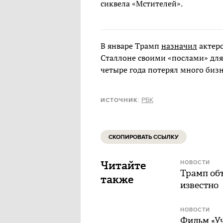
сиквела «Мстителей».
В январе Трамп
назначил
актеро
Сталлоне своими «послами» для
четыре года потерял много биз
:
РБК
ИСТОЧНИК
СКОПИРОВАТЬ ССЫЛКУ
Читайте
НОВОСТИ
Трамп объ
также
известно
НОВОСТИ
Фильм «У