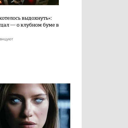
хотелось выдохнуть»:
цал — о клубном буме в
танцуют