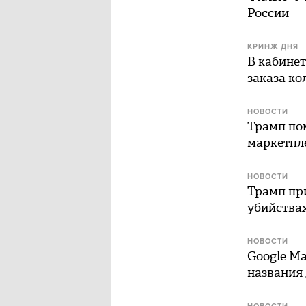
России
КРИНЖ ДНЯ
В кабине
заказа ко
НОВОСТИ
Трамп пом
маркетпл
НОВОСТИ
Трамп пр
убийства
НОВОСТИ
Google M
названия