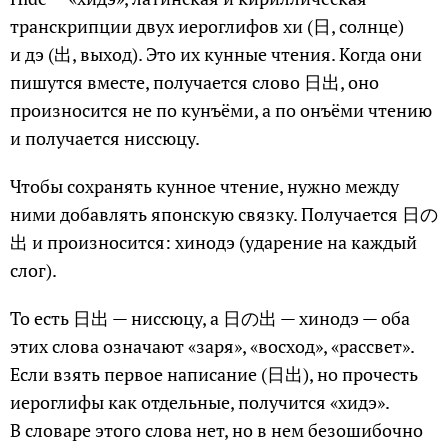
транскрипции двух иероглифов хи (日, солнце)
и дэ (出, выход). Это их кунные чтения. Когда они
пишутся вместе, получается слово 日出, оно
произносится не по кунъёми, а по онъёми чтению
и получается ниссюцу.
Чтобы сохранять кунное чтение, нужно между
ними добавлять японскую связку. Получается 日の
出 и произносится: хинодэ (ударение на каждый
слог).
То есть 日出 — ниссюцу, а 日の出 — хинодэ — оба
этих слова означают «заря», «восход», «рассвет».
Если взять первое написание (日出), но прочесть
иероглифы как отдельные, получится «хидэ».
В словаре этого слова нет, но в нем безошибочно