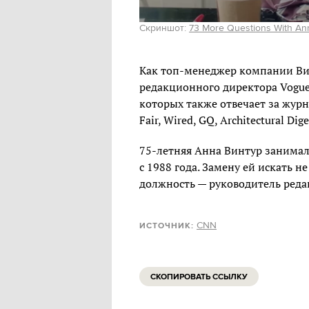
Скриншот:
73 More Questions With An
Как топ-менеджер компании Ви
редакционного директора Vogue
которых также отвечает за журн
Fair, Wired, GQ, Architectural Dig
75-летняя Анна Винтур занимал
с 1988 года. Замену ей искать н
должность — руководитель реда
CNN
ИСТОЧНИК:
СКОПИРОВАТЬ ССЫЛКУ