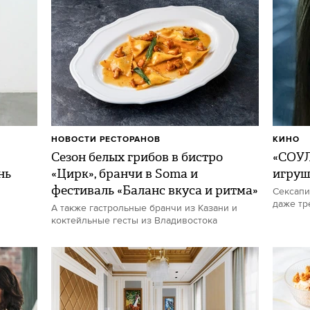
НОВОСТИ РЕСТОРАНОВ
КИНО
Сезон белых грибов в бистро
«СОУЛ
нь
«Цирк», бранчи в Soma и
игру
фестиваль «Баланс вкуса и ритма»
Сексапи
даже тр
А также гастрольные бранчи из Казани и
коктейльные гесты из Владивостока