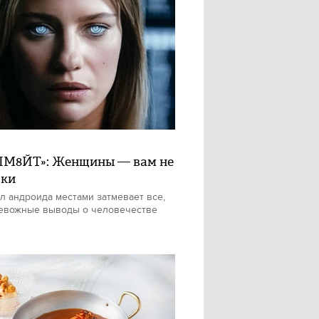
М8ЙТ»: Женщины — вам не
шки
л андроида местами затмевает все,
евожные выводы о человечестве