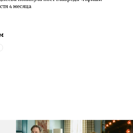
устя 4 месяца
ам