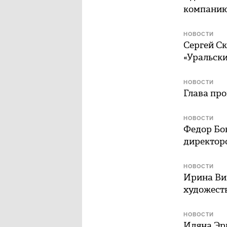
компанию
НОВОСТИ
Сергей Ск
«Уральск
НОВОСТИ
Глава про
НОВОСТИ
Федор Бон
директор
НОВОСТИ
Ирина Вин
художест
НОВОСТИ
Иляна Эр