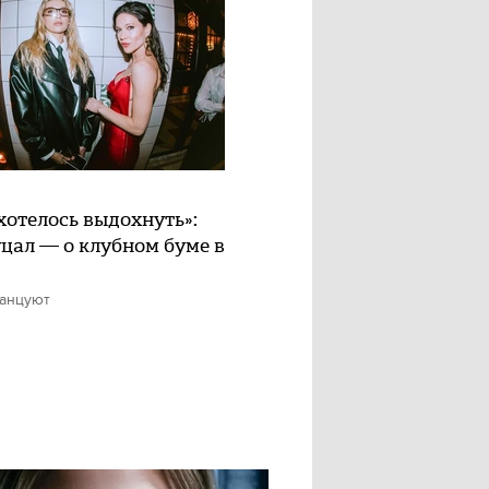
хотелось выдохнуть»:
цал — о клубном буме в
танцуют