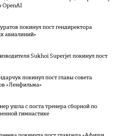
 OpenAI
уратов покинул пост гендиректора
их авиалиний»
изводителя Sukhoi Superjet покинул пост
дарчук покинул пост главы совета
ов «Ленфильма»
ер ушла с поста тренера сборной по
венной гимнастике
днеева покинула пост главреда «Афиши