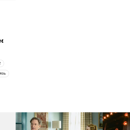
ам
2
вязь