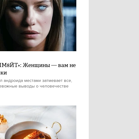
М8ЙТ»: Женщины — вам не
шки
л андроида местами затмевает все,
евожные выводы о человечестве