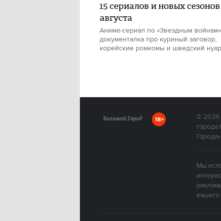
15 сериалов и новых сезонов
августа
Аниме-сериал по «Звездным войнам»
документалка про куриный заговор,
корейские ромкомы и шведский нуа
© 2026
18+
города 
Города»
Мы испо
интерес
рекламы
вашего 