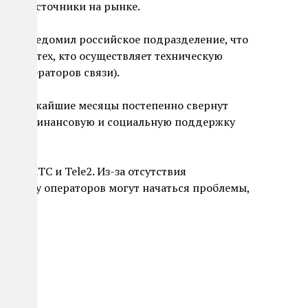
ой на источники на рынке.
csson уведомил российское подразделение, что
 числе тех, кто осуществляет техническую
ях операторов связи).
то в ближайшие месяцы постепенно свернут
бещали финансовую и социальную поддержку
ние МТС и Tele2. Из-за отсутствия
анций у операторов могут начаться проблемы,