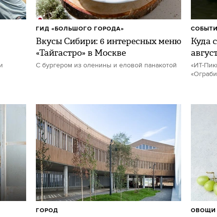
ГИД «БОЛЬШОГО ГОРОДА»
СОБЫТИ
Вкусы Сибири: 6 интересных меню
Куда с
«Тайгастро» в Москве
авгус
и
С бургером из оленины и еловой панакотой
«ИТ-Пик
«Ограби
ГОРОД
ОВОЩИ 