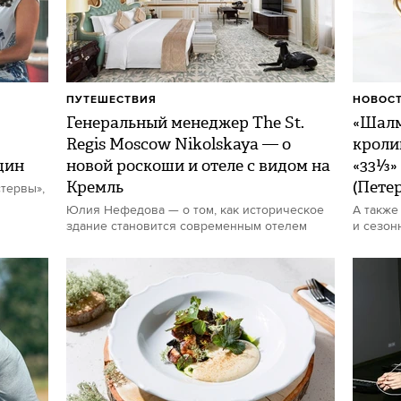
ПУТЕШЕСТВИЯ
НОВОСТ
Генеральный менеджер The St.
«Шалм
Regis Moscow Nikolskaya — о
кроли
щин
новой роскоши и отеле с видом на
«33⅓»
Кремль
(Пете
тервы»,
Юлия Нефедова — о том, как историческое
А также
здание становится современным отелем
и сезон