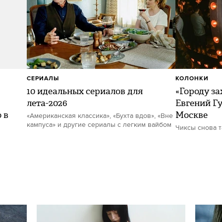
СЕРИАЛЫ
КОЛОНКИ
10 идеальных сериалов для
«Городу за
лета-2026
Евгений Гу
 в
Москве
«Американская классика», «Бухта вдов», «Вне
кампуса» и другие сериалы с легким вайбом
Чиксы снова 