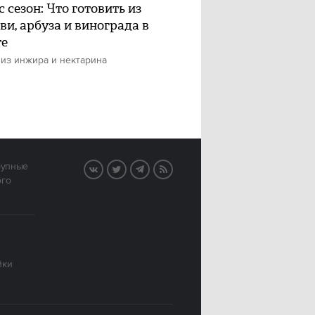
 сезон: Что готовить из
ви, арбуза и винограда в
те
 из инжира и нектарина
рупные
VK
Twitter
Telegram
RSS
ого
йки