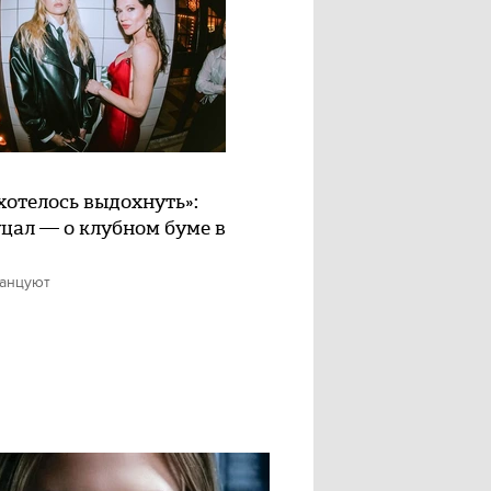
хотелось выдохнуть»:
цал — о клубном буме в
танцуют