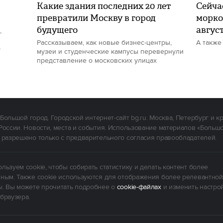
Какие здания последних 20 лет
Сейчас
превратили Москву в город
морко
будущего
авгус
,
Рассказываем, как новые бизнес-центры,
А также
р
музеи и студенческие кампусы перевернули
представление о московских улицах
Большой город. Городской интернет-сайт bg.ru. Москва, Петербург и к
России. Новости, места и события. Использование материалов «Больш
 разрешено только с предварительного согласия правообладателей.
льзуем cookie, чтобы собирать статистику и делать контент более
ным. Также cookie используются для отображения более релевантной
. Вы можете прочитать подробнее о
cookie-файлах
и изменить настро
браузера.