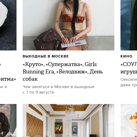
ВЫХОДНЫЕ В МОСКВЕ
КИНО
о
«Круто», «Супержатва», Girls
«СОУЛ
Running Era, «Велодвиж», День
игру
ритма»
собак
Сексапи
даже тр
ни и
Чем заняться в Москве в выходные
с 7 по 9 августа