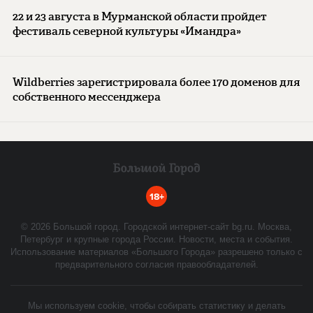
22 и 23 августа в Мурманской области пройдет
фестиваль северной культуры «Имандра»
Wildberries зарегистрировала более 170 доменов для
собственного мессенджера
18+
©
2026
Большой город. Городской интернет-сайт bg.ru. Москва,
Петербург и крупные города России. Новости, места и события.
Использование материалов «Большого Города» разрешено только с
предварительного согласия правообладателей.
Мы используем cookie, чтобы собирать статистику и делать