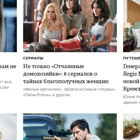
СЕРИАЛЫ
ПУТЕШ
ам не
Не только «Отчаянные
Генер
домохозяйки»: 8 сериалов о
Regis
тайнах благополучных женщин
новой
т все,
стве
Кремл
«Милые магнолии», «Благочестивые стервы»,
«Палм-Рояль» и другие
Юлия Не
здание 