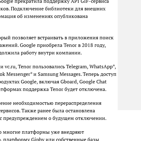
Google прекратила поддержку API GIF-сервиса
иков. Подключение библиотеки для внешних
мация об изменениях опубликована
торый позволяет встраивать в приложения поиск
жений. Google приобрела Tenor в 2018 году,
одолжила работу внутри компании.
 vc.ru, Tenor пользовались Telegram, WhatsApp*,
book Messenger* и Samsung Messages. Теперь доступ
родуктах Google, включая Gboard, Google Chat
латформах поддержка Tenor будет отключена.
шение необходимостью перераспределения
сервисов. Также ранее была остановлена
 с предупреждением о будущем отключении.
что многие платформы уже внедряют
, платформу Giphy или собственные базы