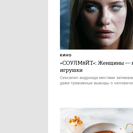
КИНО
«СОУЛМ8ЙТ»: Женщины — в
игрушки
Сексапил андроида местами затмевае
даже тревожные выводы о человече