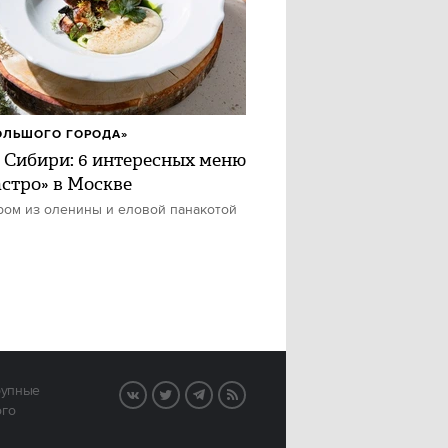
ОЛЬШОГО ГОРОДА»
 Сибири: 6 интересных меню
астро» в Москве
ром из оленины и еловой панакотой
рупные
VK
Twitter
Telegram
RSS
ого