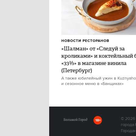
НОВОСТИ РЕСТОРАНОВ
«Шалман» от «Следуй за
кроликами» и коктейльный 
«33⅓» в магазине винила
(Петербург)
А также юбилейный ужин в Kuznyah
и сезонное меню в «Банщиках»
© 2026
18+
города 
Города»