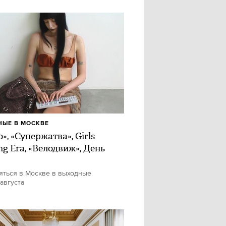
ЫЕ В МОСКВЕ
», «Супержатва», Girls
ng Era, «Велодвиж», День
яться в Москве в выходные
 августа