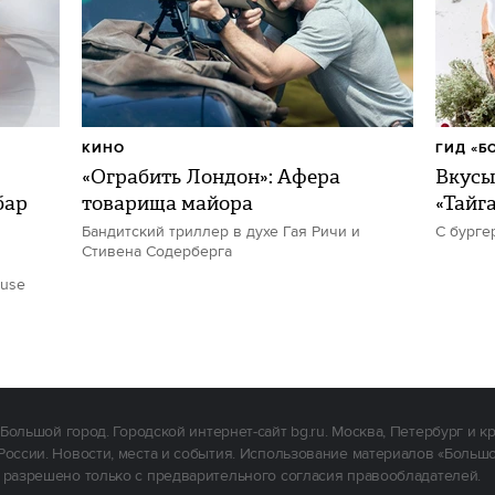
КИНО
ГИД «Б
«Ограбить Лондон»: Афера
Вкусы
бар
товарища майора
«Тайг
Бандитский триллер в духе Гая Ричи и
С бурге
Стивена Содерберга
ouse
Большой город. Городской интернет-сайт bg.ru. Москва, Петербург и к
России. Новости, места и события. Использование материалов «Больш
 разрешено только с предварительного согласия правообладателей.