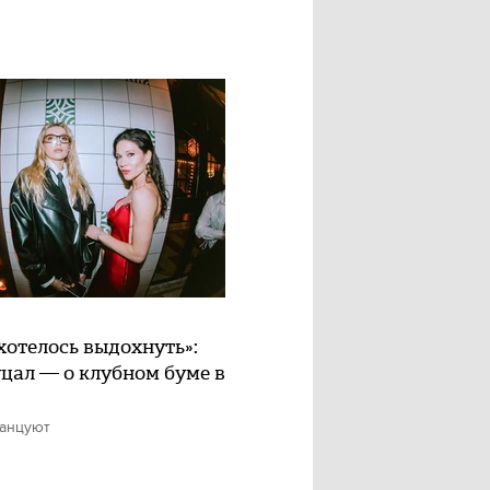
хотелось выдохнуть»:
цал — о клубном буме в
танцуют