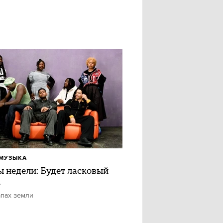
МУЗЫКА
ы недели: Будет ласковый
ь
апах земли