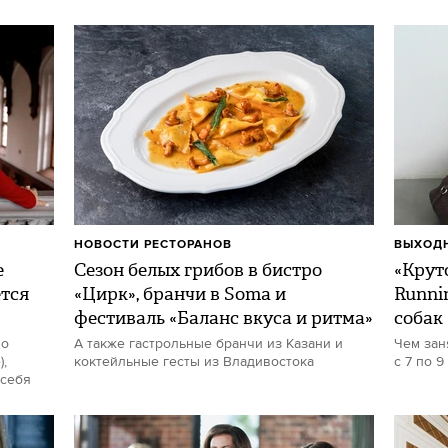
НОВОСТИ РЕСТОРАНОВ
ВЫХОДН
е
Сезон белых грибов в бистро
«Круто
ется
«Цирк», бранчи в Soma и
Runni
фестиваль «Баланс вкуса и ритма»
собак
но
А также гастрольные бранчи из Казани и
Чем зан
,
коктейльные гесты из Владивостока
с 7 по 9
 себя