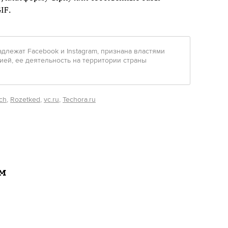
IF.
инадлежат Facebook и Instagram, признана властями
ией, ее деятельность на территории страны
ch
,
Rozetked
,
vc.ru
,
Techora.ru
ам