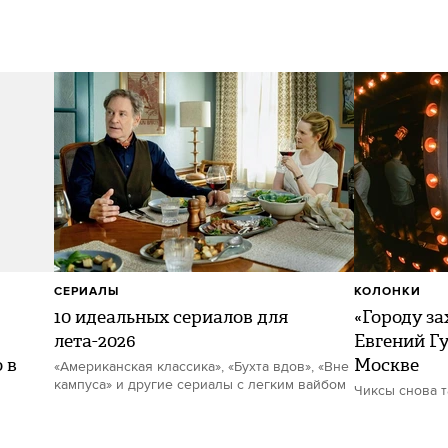
СЕРИАЛЫ
КОЛОНКИ
10 идеальных сериалов для
«Городу за
лета-2026
Евгений Гу
 в
Москве
«Американская классика», «Бухта вдов», «Вне
кампуса» и другие сериалы с легким вайбом
Чиксы снова 