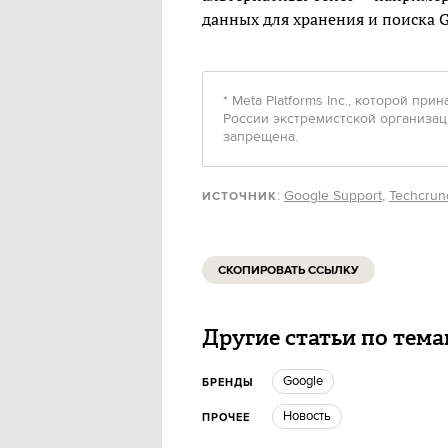
данных для хранения и поиска G
* Meta Platforms Inc., которой пр
России экстремистской организац
запрещена.
:
Google Support
,
Techcrun
ИСТОЧНИК
СКОПИРОВАТЬ ССЫЛКУ
Другие статьи по тем
Google
БРЕНДЫ
Новость
ПРОЧЕЕ