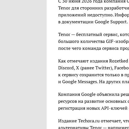
С 30 июня 2026 года компания 
Tenor для сторонних разработч
приложений недоступно. Инфор
в документации Google Support.
Tenor — бесплатный сервис, ко
большого количества GIF-изобра
после чего команда сервиса пр
Как отмечают издания Rozetked и
Discord, X (ранее Twitter), Face
к сервису сохранится только в п
и Google Messages. На других п
Компания Google объяснила ре
ресурсов на развитие основных 
регистрация новых API-ключей
Издание Techora.ru отмечает, 
альтернативы Tenor — например