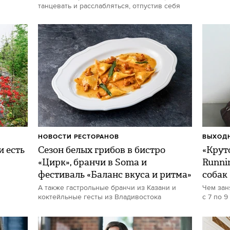
танцевать и расслабляться, отпустив себя
НОВОСТИ РЕСТОРАНОВ
ВЫХОДН
и есть
Сезон белых грибов в бистро
«Круто
«Цирк», бранчи в Soma и
Runni
фестиваль «Баланс вкуса и ритма»
собак
А также гастрольные бранчи из Казани и
Чем зан
коктейльные гесты из Владивостока
с 7 по 9