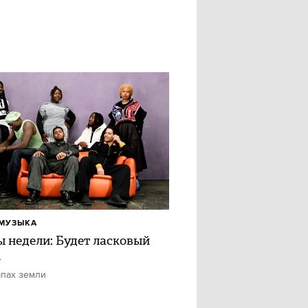
МУЗЫКА
ы недели: Будет ласковый
ь
апах земли