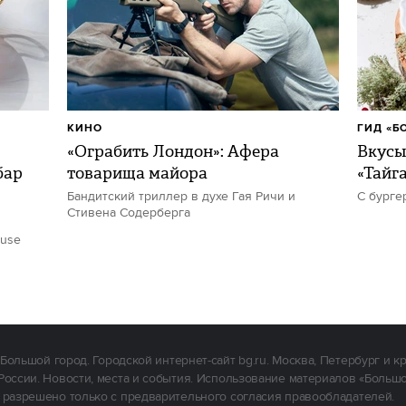
КИНО
ГИД «Б
«Ограбить Лондон»: Афера
Вкусы
бар
товарища майора
«Тайг
Бандитский триллер в духе Гая Ричи и
С бурге
Стивена Содерберга
ouse
Большой город. Городской интернет-сайт bg.ru. Москва, Петербург и к
России. Новости, места и события. Использование материалов «Больш
 разрешено только с предварительного согласия правообладателей.