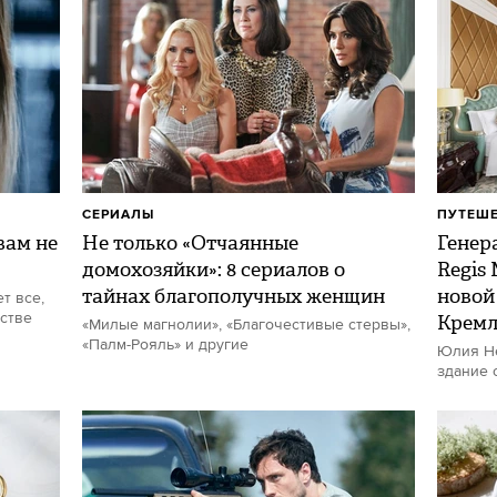
СЕРИАЛЫ
ПУТЕШ
ам не
Не только «Отчаянные
Генер
домохозяйки»: 8 сериалов о
Regis
тайнах благополучных женщин
новой
т все,
стве
Кремл
«Милые магнолии», «Благочестивые стервы»,
«Палм-Рояль» и другие
Юлия Не
здание 