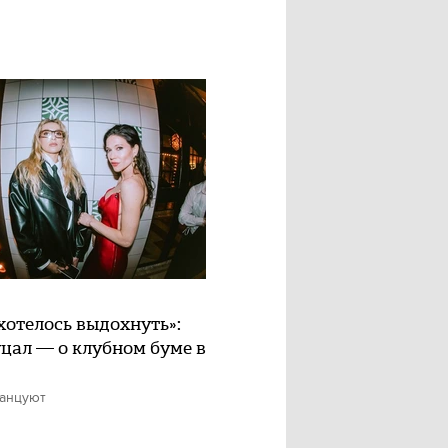
хотелось выдохнуть»:
цал — о клубном буме в
танцуют