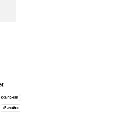
ам
д компаний
«Билайн»