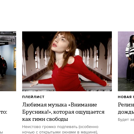
ПЛЕЙЛИСТ
НОВАЯ 
Любимая музыка «Внимание
Релиз
то:
Брусника!», которая ощущается
дожд
как гимн свободы
Будет з
Неистово громко подпевать (особенно
ты
ночью с открытыми окнами в машине),