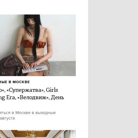
ЫЕ В МОСКВЕ
», «Супержатва», Girls
ng Era, «Велодвиж», День
яться в Москве в выходные
 августа