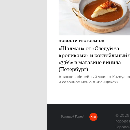
НОВОСТИ РЕСТОРАНОВ
«Шалман» от «Следуй за
кроликами» и коктейльный 
«33⅓» в магазине винила
(Петербург)
А также юбилейный ужин в Kuznyah
и сезонное меню в «Банщиках»
© 2026
18+
города 
Города»