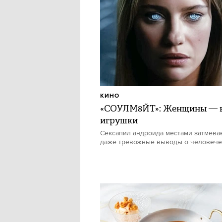
КИНО
«СОУЛМ8ЙТ»: Женщины — в
игрушки
Сексапил андроида местами затмевае
даже тревожные выводы о человече