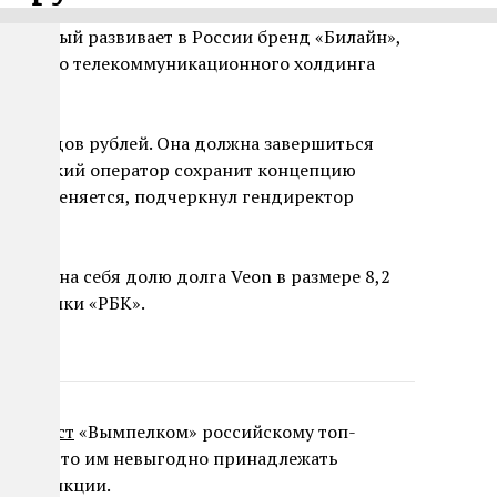
который развивает в России бренд «Билайн»,
ндского телекоммуникационного холдинга
иллиардов рублей. Она должна завершиться
Российский оператор сохранит концепцию
 не поменяется, подчеркнул гендиректор
.
ьмет на себя долю долга Veon в размере 8,2
сточники «РБК».
передаст
«Вымпелком» российскому топ-
тили, что им невыгодно принадлежать
 юрисдикции.