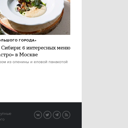
ОЛЬШОГО ГОРОДА»
 Сибири: 6 интересных меню
астро» в Москве
ром из оленины и еловой панакотой
рупные
VK
Twitter
Telegram
RSS
ого