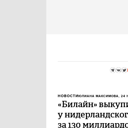
НОВОСТИ
ЮЛИАНА МАКСИМОВА
, 24
«Билайн» выкуп
у нидерландског
за 130 миллиард