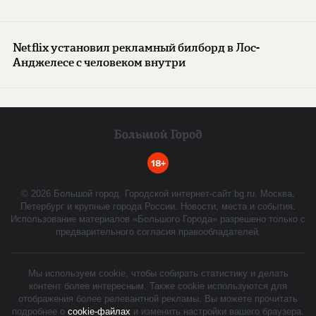
Netflix установил рекламный билборд в Лос-
Анджелесе с человеком внутри
18+
©
2026
Большой город. Городской интернет-сайт bg.ru. Москва,
Петербург и крупные города России. Новости, места и события.
Использование материалов «Большого Города» разрешено только с
предварительного согласия правообладателей.
Мы используем cookie, чтобы собирать статистику и делать
контент более интересным. Также cookie используются для
отображения более релевантной рекламы. Вы можете прочитать
подробнее о
cookie-файлах
и изменить настройки вашего браузера.