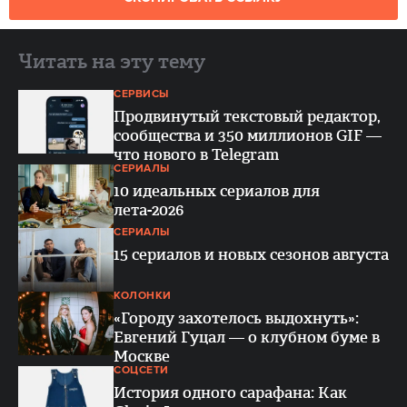
Читать на эту тему
СЕРВИСЫ
Продвинутый текстовый редактор,
сообщества и 350 миллионов GIF —
что нового в Telegram
СЕРИАЛЫ
10 идеальных сериалов для
лета-2026
СЕРИАЛЫ
15 сериалов и новых сезонов августа
КОЛОНКИ
«Городу захотелось выдохнуть»:
Евгений Гуцал — о клубном буме в
Москве
СОЦСЕТИ
История одного сарафана: Как