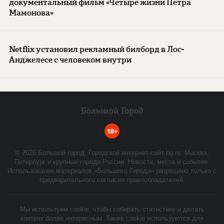
документальный фильм «Четыре жизни Петра
Мамонова»
Netflix установил рекламный билборд в Лос-
Анджелесе с человеком внутри
18+
©
2026
Большой город. Городской интернет-сайт bg.ru. Москва,
Петербург и крупные города России. Новости, места и события.
Использование материалов «Большого Города» разрешено только с
предварительного согласия правообладателей.
Мы используем cookie, чтобы собирать статистику и делать
контент более интересным. Также cookie используются для