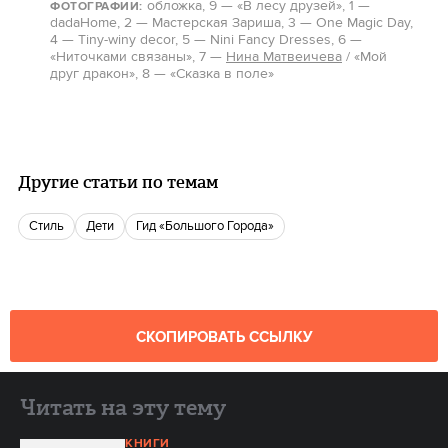
о
бложка
, 9 — «В лесу друзей», 1 —
ФОТОГРАФИИ:
dadaHome, 2 — Мастерская Зариша, 3 — One Magic Day,
4 — Tiny-winy decor, 5 — Nini Fancy Dresses, 6 —
«Ниточками связаны», 7 —
Нина Матвеичева
/ «Мой
друг дракон», 8 — «Сказка в поле»
Другие статьи по темам
Стиль
Дети
Гид «Большого Города»
СКОПИРОВАТЬ ССЫЛКУ
Читать на эту тему
КНИГИ