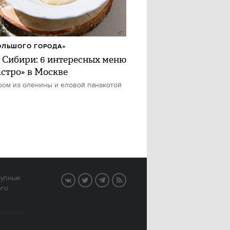
ОЛЬШОГО ГОРОДА»
 Сибири: 6 интересных меню
астро» в Москве
ром из оленины и еловой панакотой
рупные
VK
Twitter
Telegram
RSS
ого