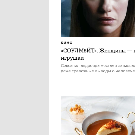
КИНО
«СОУЛМ8ЙТ»: Женщины — в
игрушки
Сексапил андроида местами затмевае
даже тревожные выводы о человече