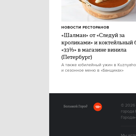
НОВОСТИ РЕСТОРАНОВ
«Шалман» от «Следуй за
кроликами» и коктейльный 
«33⅓» в магазине винила
(Петербург)
А также юбилейный ужин в Kuznyah
и сезонное меню в «Банщиках»
© 2026
18+
города 
Города»
Мы испо