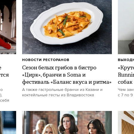
НОВОСТИ РЕСТОРАНОВ
ВЫХОДН
е
Сезон белых грибов в бистро
«Круто
ется
«Цирк», бранчи в Soma и
Runni
фестиваль «Баланс вкуса и ритма»
собак
но
А также гастрольные бранчи из Казани и
Чем зан
,
коктейльные гесты из Владивостока
с 7 по 9
 себя