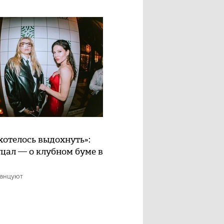
хотелось выдохнуть»:
цал — о клубном буме в
танцуют