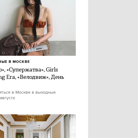
ЫЕ В МОСКВЕ
», «Супержатва», Girls
ng Era, «Велодвиж», День
яться в Москве в выходные
 августа