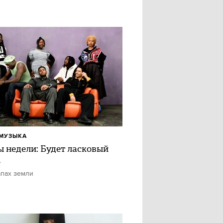
МУЗЫКА
ы недели: Будет ласковый
ь
апах земли