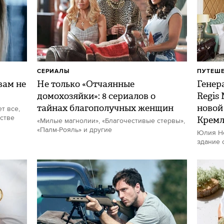
СЕРИАЛЫ
ПУТЕШ
ам не
Не только «Отчаянные
Генер
домохозяйки»: 8 сериалов о
Regis
тайнах благополучных женщин
новой
т все,
стве
Кремл
«Милые магнолии», «Благочестивые стервы»,
«Палм-Рояль» и другие
Юлия Не
здание 