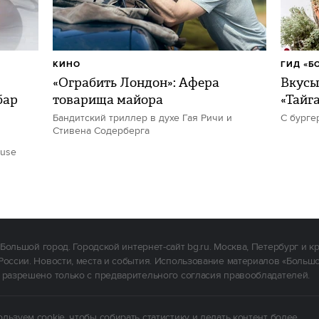
КИНО
ГИД «Б
«Ограбить Лондон»: Афера
Вкусы
бар
товарища майора
«Тайг
Бандитский триллер в духе Гая Ричи и
С бурге
Стивена Содерберга
ouse
Большой город. Городской интернет-сайт bg.ru. Москва, Петербург и к
России. Новости, места и события. Использование материалов «Больш
 разрешено только с предварительного согласия правообладателей.
льзуем cookie, чтобы собирать статистику и делать контент более