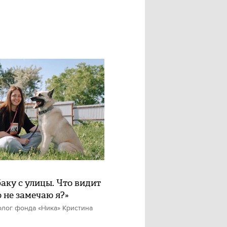
баку с улицы. Что видит
о не замечаю я?»
олог фонда «Ника» Кристина