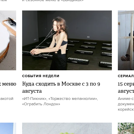
елем
и сезонное меню в «Банщиках»
СОБЫТИЯ НЕДЕЛИ
СЕРИА
х меню
Куда сходить в Москве с 3 по 9
15 се
августа
авгус
накотой
«ИТ-Пикник», «Торжество меланхолии»,
Аниме-с
«Ограбить Лондон»
докумен
корейск