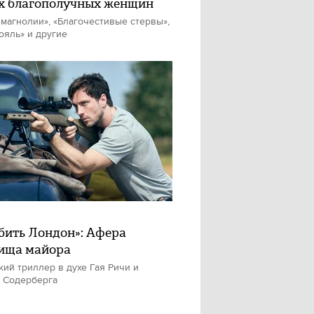
х благополучных женщин
магнолии», «Благочестивые стервы»,
ояль» и другие
бить Лондон»: Афера
ища майора
кий триллер в духе Гая Ричи и
 Содерберга