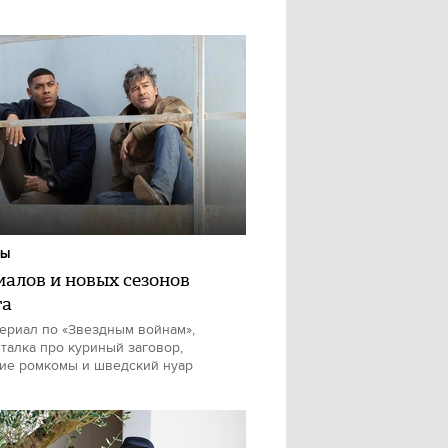
ЛЫ
риалов и новых сезонов
та
ериал по «Звездным войнам»,
талка про куриный заговор,
ие ромкомы и шведский нуар