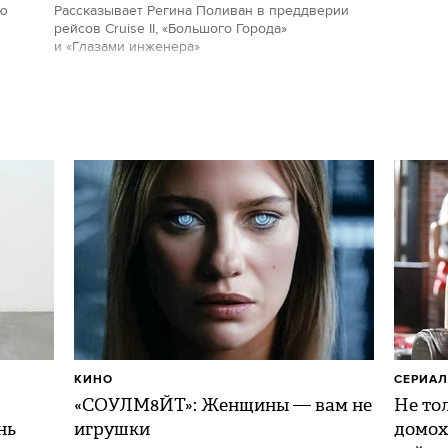
ию
Рассказывает Регина Поливан в преддверии
рейсов Cruise II, «Большого Города»
и «Глазами инженера»
КИНО
СЕРИА
«СОУЛМ8ЙТ»: Женщины — вам не
Не то
нь
игрушки
домох