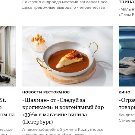
тайна
Сексапил андроида местами затмевает все,
даже тревожные выводы о человечестве
«Милые 
«Палм-Р
НОВОСТИ РЕСТОРАНОВ
КИНО
St.
«Шалман» от «Следуй за
«Огра
о
кроликами» и коктейльный бар
товар
дом на
«33⅓» в магазине винила
Бандитс
(Петербург)
Стивена
ческое
А также юбилейный ужин в Kuznyahouse