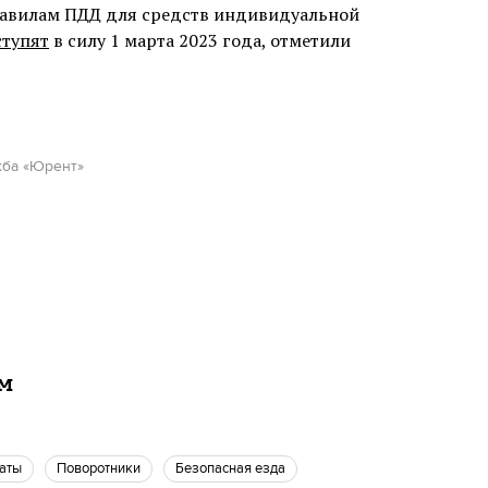
равилам ПДД для средств индивидуальной
ступят
в силу 1 марта 2023 года, отметили
жба «Юрент»
ам
каты
Поворотники
Безопасная езда