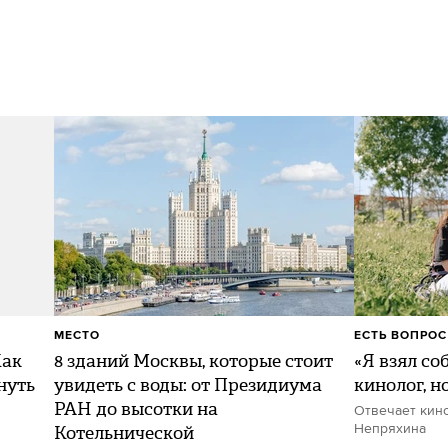
МЕСТО
ЕСТЬ ВОПРОС
Как
8 зданий Москвы, которые стоит
«Я взял со
нуть
увидеть с воды: от Президиума
кинолог, н
РАН до высотки на
Отвечает кин
Котельнической
Непряхина