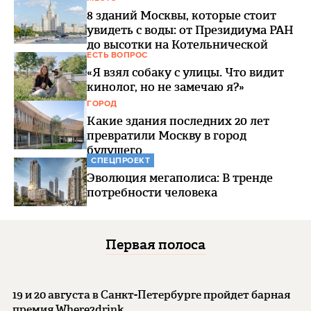
8 зданий Москвы, которые стоит
увидеть с воды: от Президиума РАН
до высотки на Котельнической
ЕСТЬ ВОПРОС
«Я взял собаку с улицы. Что видит
кинолог, но не замечаю я?»
ГОРОД
Какие здания последних 20 лет
превратили Москву в город
будущего
СПЕЦПРОЕКТ
Эволюция мегаполиса: В тренде
потребности человека
Первая полоса
19 и 20 августа в Санкт-Петербурге пройдет барная
премия Where2drink