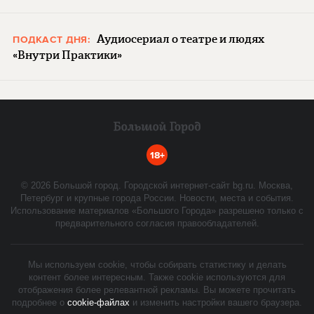
Аудиосериал о театре и людях
ПОДКАСТ ДНЯ:
«Внутри Практики»
18+
©
2026
Большой город. Городской интернет-сайт bg.ru. Москва,
Петербург и крупные города России. Новости, места и события.
Использование материалов «Большого Города» разрешено только с
предварительного согласия правообладателей.
Мы используем cookie, чтобы собирать статистику и делать
контент более интересным. Также cookie используются для
отображения более релевантной рекламы. Вы можете прочитать
подробнее о
cookie-файлах
и изменить настройки вашего браузера.