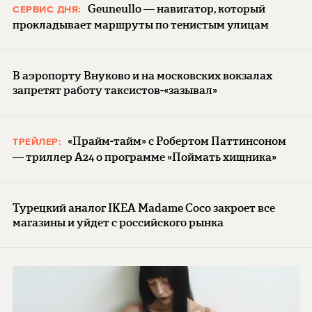
Geuneullo — навигатор, который
СЕРВИС ДНЯ:
прокладывает маршруты по тенистым улицам
В аэропорту Внуково и на московских вокзалах
запретят работу таксистов-«зазывал»
«Прайм-тайм» с Робертом Паттинсоном
ТРЕЙЛЕР:
— триллер A24 о программе «Поймать хищника»
Турецкий аналог IKEA Madame Coco закроет все
магазины и уйдет с российского рынка