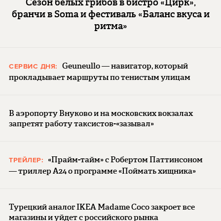
Сезон белых грибов в бистро «Цирк»,
бранчи в Soma и фестиваль «Баланс вкуса и
ритма»
Geuneullo — навигатор, который
СЕРВИС ДНЯ:
прокладывает маршруты по тенистым улицам
В аэропорту Внуково и на московских вокзалах
запретят работу таксистов-«зазывал»
«Прайм-тайм» с Робертом Паттинсоном
ТРЕЙЛЕР:
— триллер A24 о программе «Поймать хищника»
Турецкий аналог IKEA Madame Coco закроет все
магазины и уйдет с российского рынка