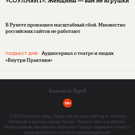
«СОУЛМ8ЙТ»: Женщины — вам не игрушки
В Рунете произошел масштабный сбой. Множество
российских сайтов не работают
Аудиосериал о театре и людях
ПОДКАСТ ДНЯ:
«Внутри Практики»
18+
©
2026
Большой город. Городской интернет-сайт bg.ru. Москва,
Петербург и крупные города России. Новости, места и события.
Использование материалов «Большого Города» разрешено только с
предварительного согласия правообладателей.