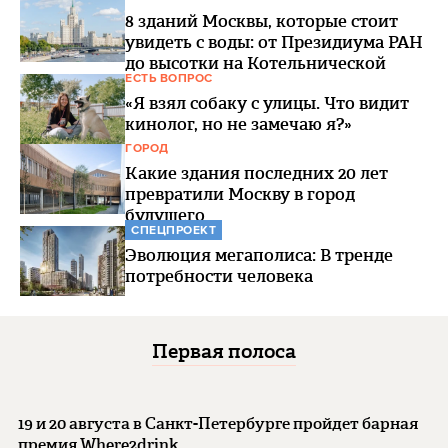
8 зданий Москвы, которые стоит
увидеть с воды: от Президиума РАН
до высотки на Котельнической
ЕСТЬ ВОПРОС
«Я взял собаку с улицы. Что видит
кинолог, но не замечаю я?»
ГОРОД
Какие здания последних 20 лет
превратили Москву в город
будущего
СПЕЦПРОЕКТ
Эволюция мегаполиса: В тренде
потребности человека
Первая полоса
19 и 20 августа в Санкт-Петербурге пройдет барная
премия Where2drink