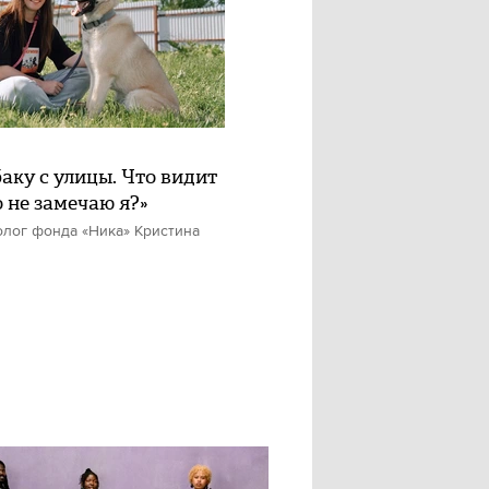
баку с улицы. Что видит
о не замечаю я?»
олог фонда «Ника» Кристина