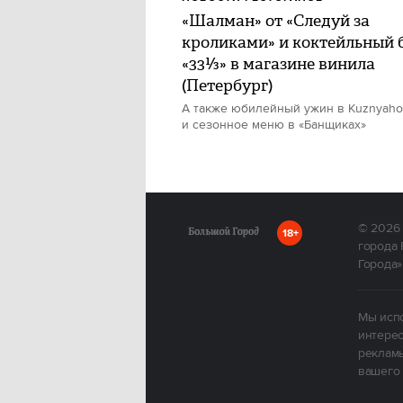
«Шалман» от «Следуй за
кроликами» и коктейльный 
«33⅓» в магазине винила
(Петербург)
А также юбилейный ужин в Kuznyah
и сезонное меню в «Банщиках»
© 2026
18+
города 
Города»
Мы испо
интерес
рекламы
вашего 