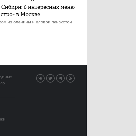
 Сибири: 6 интересных меню
астро» в Москве
ром из оленины и еловой панакотой
рупные
VK
Twitter
Telegram
RSS
ого
йки