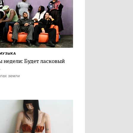
МУЗЫКА
ы недели: Будет ласковый
ь
апах земли