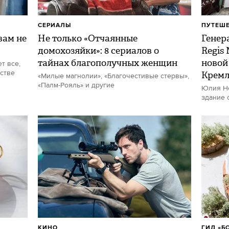
СЕРИАЛЫ
ПУТЕШ
ам не
Не только «Отчаянные
Генер
домохозяйки»: 8 сериалов о
Regis
тайнах благополучных женщин
новой
т все,
стве
Кремл
«Милые магнолии», «Благочестивые стервы»,
«Палм-Рояль» и другие
Юлия Не
здание 
КИНО
ГИД «Б