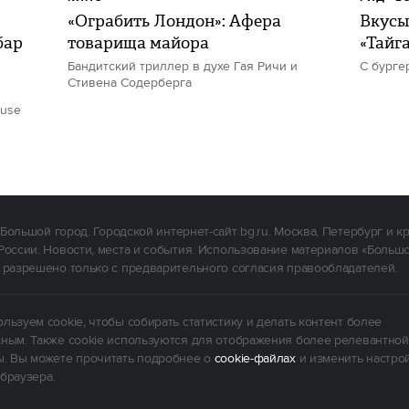
«Ограбить Лондон»: Афера
Вкусы
бар
товарища майора
«Тайг
Бандитский триллер в духе Гая Ричи и
С бурге
Стивена Содерберга
ouse
Большой город. Городской интернет-сайт bg.ru. Москва, Петербург и к
России. Новости, места и события. Использование материалов «Больш
 разрешено только с предварительного согласия правообладателей.
льзуем cookie, чтобы собирать статистику и делать контент более
ным. Также cookie используются для отображения более релевантной
. Вы можете прочитать подробнее о
cookie-файлах
и изменить настро
браузера.