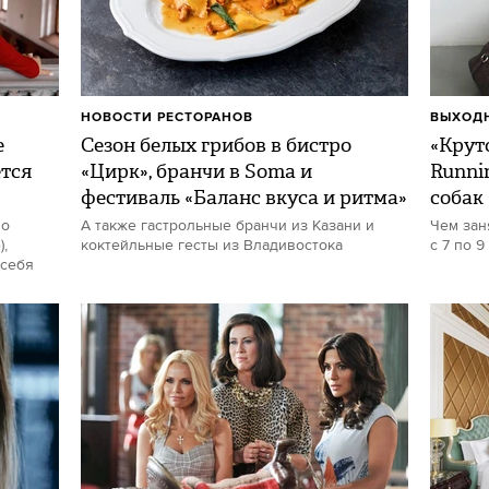
НОВОСТИ РЕСТОРАНОВ
ВЫХОДН
е
Сезон белых грибов в бистро
«Круто
ется
«Цирк», бранчи в Soma и
Runni
фестиваль «Баланс вкуса и ритма»
собак
но
А также гастрольные бранчи из Казани и
Чем зан
,
коктейльные гесты из Владивостока
с 7 по 9
 себя