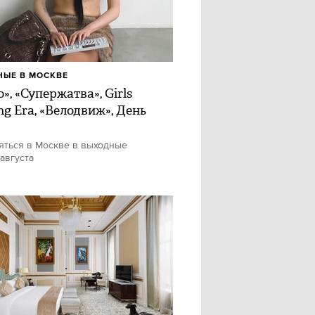
ЫЕ В МОСКВЕ
», «Супержатва», Girls
ng Era, «Велодвиж», День
яться в Москве в выходные
 августа