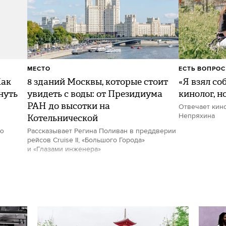
МЕСТО
ЕСТЬ ВОПРОС
Как
8 зданий Москвы, которые стоит
«Я взял со
нуть
увидеть с воды: от Президиума
кинолог, н
РАН до высотки на
Отвечает кин
Котельнической
Непряхина
ию
Рассказывает Регина Поливан в преддверии
рейсов Cruise II, «Большого Города»
и «Глазами инженера»