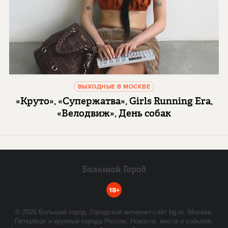
ВЫХОДНЫЕ В МОСКВЕ
«Круто», «Супержатва», Girls Running Era,
«Велодвиж», День собак
18+
©
2026
Большой город. Городской интернет-сайт bg.ru. Москва,
Петербург и крупные города России. Новости, места и события.