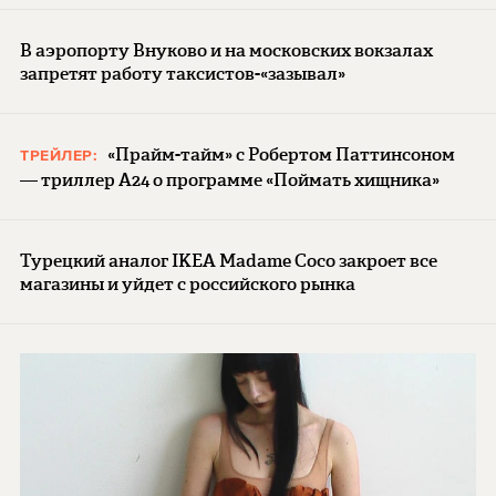
В аэропорту Внуково и на московских вокзалах
запретят работу таксистов-«зазывал»
«Прайм-тайм» с Робертом Паттинсоном
ТРЕЙЛЕР:
— триллер A24 о программе «Поймать хищника»
Турецкий аналог IKEA Madame Coco закроет все
магазины и уйдет с российского рынка