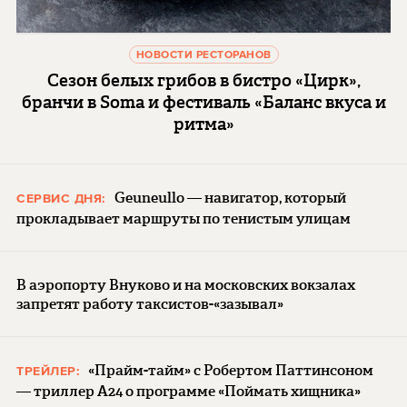
НОВОСТИ РЕСТОРАНОВ
Сезон белых грибов в бистро «Цирк»,
бранчи в Soma и фестиваль «Баланс вкуса и
ритма»
Geuneullo — навигатор, который
СЕРВИС ДНЯ:
прокладывает маршруты по тенистым улицам
В аэропорту Внуково и на московских вокзалах
запретят работу таксистов-«зазывал»
«Прайм-тайм» с Робертом Паттинсоном
ТРЕЙЛЕР:
— триллер A24 о программе «Поймать хищника»