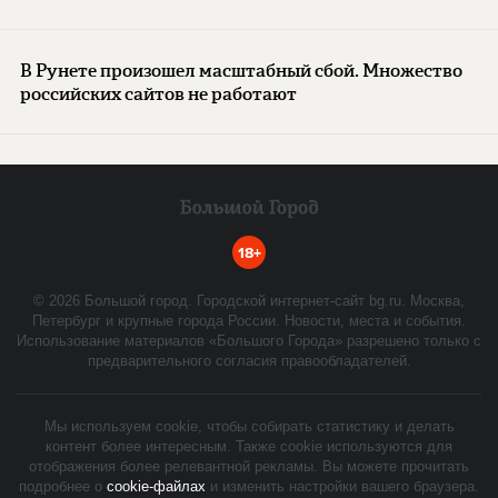
В Рунете произошел масштабный сбой. Множество
российских сайтов не работают
18+
©
2026
Большой город. Городской интернет-сайт bg.ru. Москва,
Петербург и крупные города России. Новости, места и события.
Использование материалов «Большого Города» разрешено только с
предварительного согласия правообладателей.
Мы используем cookie, чтобы собирать статистику и делать
контент более интересным. Также cookie используются для
отображения более релевантной рекламы. Вы можете прочитать
подробнее о
cookie-файлах
и изменить настройки вашего браузера.