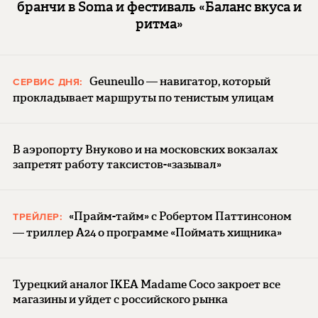
бранчи в Soma и фестиваль «Баланс вкуса и
ритма»
Geuneullo — навигатор, который
СЕРВИС ДНЯ:
прокладывает маршруты по тенистым улицам
В аэропорту Внуково и на московских вокзалах
запретят работу таксистов-«зазывал»
«Прайм-тайм» с Робертом Паттинсоном
ТРЕЙЛЕР:
— триллер A24 о программе «Поймать хищника»
Турецкий аналог IKEA Madame Coco закроет все
магазины и уйдет с российского рынка