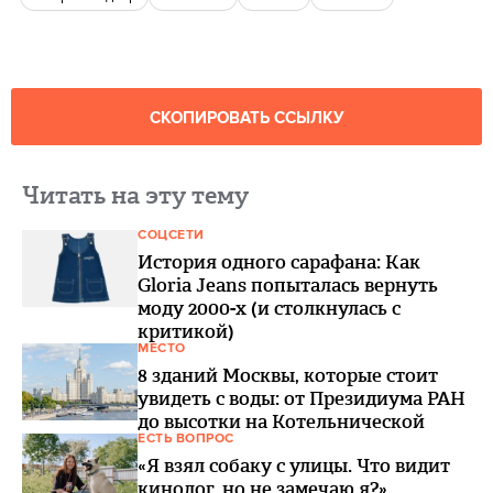
СКОПИРОВАТЬ ССЫЛКУ
Читать на эту тему
СОЦСЕТИ
История одного сарафана: Как
Gloria Jeans попыталась вернуть
моду 2000-х (и столкнулась с
критикой)
МЕСТО
8 зданий Москвы, которые стоит
увидеть с воды: от Президиума РАН
до высотки на Котельнической
ЕСТЬ ВОПРОС
«Я взял собаку с улицы. Что видит
кинолог, но не замечаю я?»