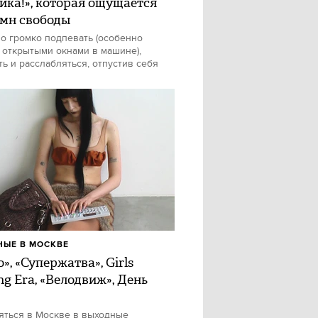
ика!», которая ощущается
имн свободы
о громко подпевать (особенно
 открытыми окнами в машине),
ть и расслабляться, отпустив себя
ЫЕ В МОСКВЕ
», «Супержатва», Girls
ng Era, «Велодвиж», День
яться в Москве в выходные