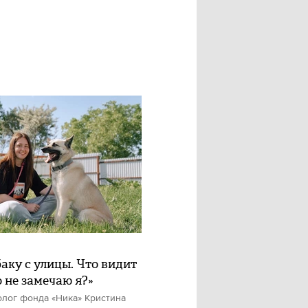
баку с улицы. Что видит
о не замечаю я?»
олог фонда «Ника» Кристина