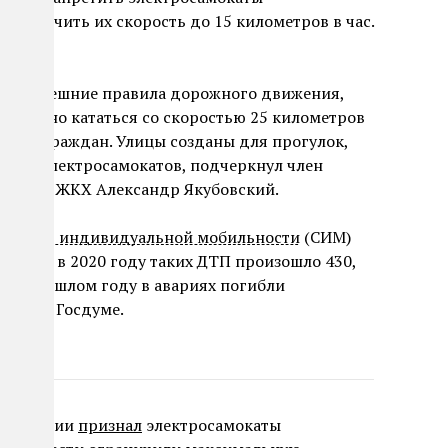
ограничить их скорость до 15 километров в час.
ия».
ы, нынешние правила дорожного движения,
ах можно кататься со скоростью 25 километров
сность граждан. Улицы созданы для прогулок,
тящих электросамокатов, подчеркнул член
ьству и ЖКХ Александр Якубовский.
средств индивидуальной мобильности
(СИМ)
 вдвое: в 2020 году таких ДТП произошло 430,
41. В прошлом году в авариях погибли
етили в Госдуме.
суд России
признал
электросамокаты