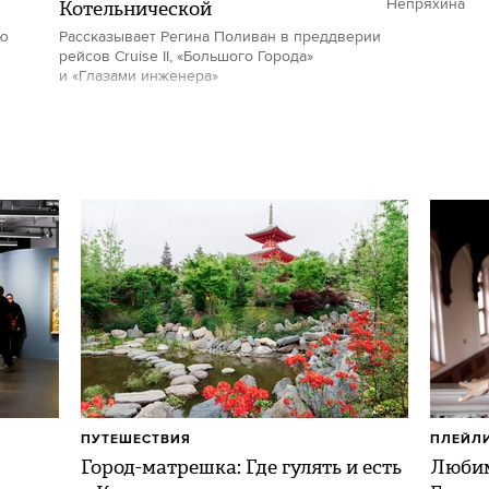
Котельнической
Непряхина
ию
Рассказывает Регина Поливан в преддверии
рейсов Cruise II, «Большого Города»
и «Глазами инженера»
ПУТЕШЕСТВИЯ
ПЛЕЙЛ
Город-матрешка: Где гулять и есть
Любим