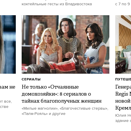
коктейльные гесты из Владивостока
с 7 по 9
СЕРИАЛЫ
ПУТЕШ
ам не
Не только «Отчаянные
Генер
домохозяйки»: 8 сериалов о
Regis
тайнах благополучных женщин
новой
т все,
стве
Кремл
«Милые магнолии», «Благочестивые стервы»,
«Палм-Рояль» и другие
Юлия Не
здание 