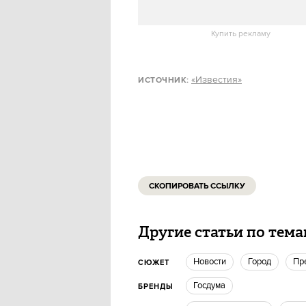
транспортным средством. Поз
скорость устройств 25 километр
Купить рекламу
«Известия»
ИСТОЧНИК:
СКОПИРОВАТЬ ССЫЛКУ
Другие статьи по тем
новости
город
П
СЮЖЕТ
госдума
БРЕНДЫ