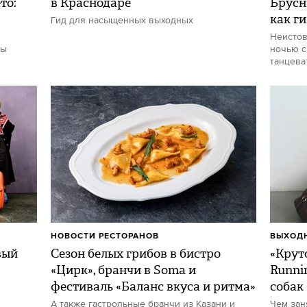
то:
в Краснодаре
Брусн
как г
Гид для насыщенных выходных
Неистов
ты
ночью с
танцева
НОВОСТИ РЕСТОРАНОВ
ВЫХОДН
вый
Сезон белых грибов в бистро
«Круто
«Цирк», бранчи в Soma и
Runni
фестиваль «Баланс вкуса и ритма»
собак
А также гастрольные бранчи из Казани и
Чем зан