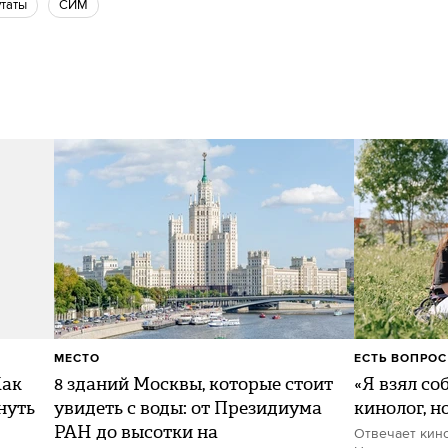
утаты
СИМ
МЕСТО
ЕСТЬ ВОПРОС
Как
8 зданий Москвы, которые стоит
«Я взял со
нуть
увидеть с воды: от Президиума
кинолог, н
РАН до высотки на
Отвечает кин