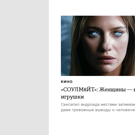
КИНО
«СОУЛМ8ЙТ»: Женщины — в
игрушки
Сексапил андроида местами затмевае
даже тревожные выводы о человече