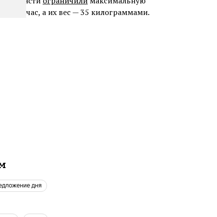
днее власти
ограничили
максимальную
ами в час, а их вес — 35 килограммами.
ам
редложение дня