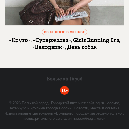
ВЫХОДНЫЕ В МОСКВЕ
«Круто», «Супержатва», Girls Running Era,
«Велодвиж», День собак
18+
©
2026
Большой город. Городской интернет-сайт bg.ru. Москва,
Петербург и крупные города России. Новости, места и события.
Использование материалов «Большого Города» разрешено только с
предварительного согласия правообладателей.