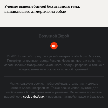
Ученые вывели биглей без главного гена,
вызывающего аллергию на собак
18+
©
2026
Большой город. Городской интернет-сайт bg.ru. Москва,
Петербург и крупные города России. Новости, места и события.
Использование материалов «Большого Города» разрешено только с
предварительного согласия правообладателей.
Мы используем cookie, чтобы собирать статистику и делать
контент более интересным. Также cookie используются для
отображения более релевантной рекламы. Вы можете прочитать
подробнее о
cookie-файлах
и изменить настройки вашего браузера.