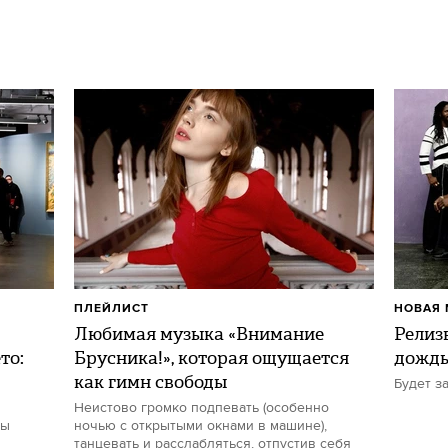
ПЛЕЙЛИСТ
НОВАЯ 
Любимая музыка «Внимание
Релиз
то:
Брусника!», которая ощущается
дожд
как гимн свободы
Будет з
Неистово громко подпевать (особенно
ты
ночью с открытыми окнами в машине),
танцевать и расслабляться, отпустив себя