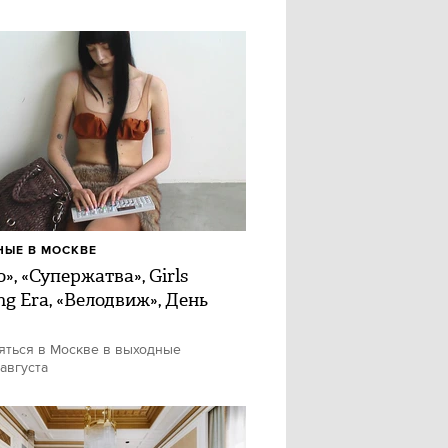
ЫЕ В МОСКВЕ
», «Супержатва», Girls
ng Era, «Велодвиж», День
яться в Москве в выходные
 августа