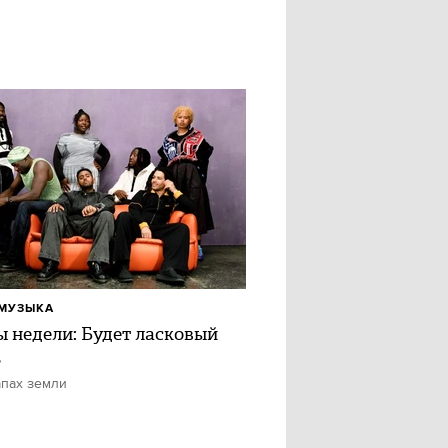
МУЗЫКА
ы недели: Будет ласковый
ь
апах земли