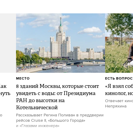
МЕСТО
ЕСТЬ ВОПРОС
Как
8 зданий Москвы, которые стоит
«Я взял со
нуть
увидеть с воды: от Президиума
кинолог, н
РАН до высотки на
Отвечает кин
Котельнической
Непряхина
ию
Рассказывает Регина Поливан в преддверии
рейсов Cruise II, «Большого Города»
и «Глазами инженера»