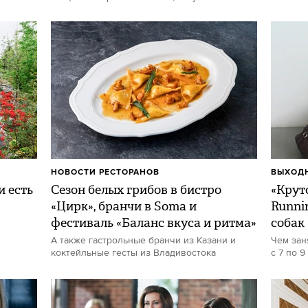
НОВОСТИ РЕСТОРАНОВ
ВЫХОДН
и есть
Сезон белых грибов в бистро
«Круто
«Цирк», бранчи в Soma и
Runni
фестиваль «Баланс вкуса и ритма»
собак
А также гастрольные бранчи из Казани и
Чем зан
коктейльные гесты из Владивостока
с 7 по 9