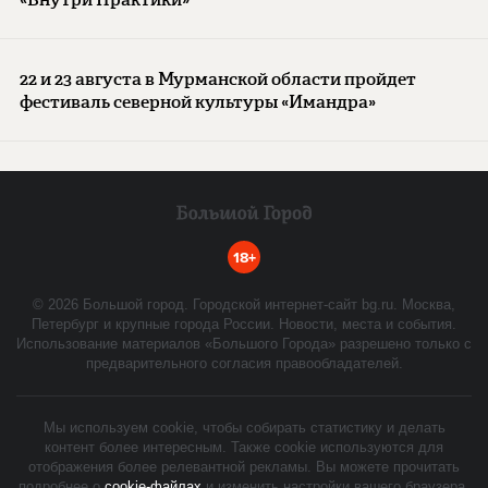
22 и 23 августа в Мурманской области пройдет
фестиваль северной культуры «Имандра»
18+
©
2026
Большой город. Городской интернет-сайт bg.ru. Москва,
Петербург и крупные города России. Новости, места и события.
Использование материалов «Большого Города» разрешено только с
предварительного согласия правообладателей.
Мы используем cookie, чтобы собирать статистику и делать
контент более интересным. Также cookie используются для
отображения более релевантной рекламы. Вы можете прочитать
подробнее о
cookie-файлах
и изменить настройки вашего браузера.