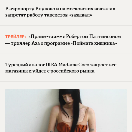
В аэропорту Внуково и на московских вокзалах
запретят работу таксистов-«зазывал»
«Прайм-тайм» с Робертом Паттинсоном
ТРЕЙЛЕР:
— триллер A24 о программе «Поймать хищника»
Турецкий аналог IKEA Madame Coco закроет все
магазины и уйдет с российского рынка