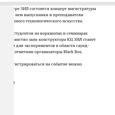
ном центре ЗИЛ состоится концерт магистратуры
Box. На нем выпускники и преподаватели
овременного технологического искусства.
работы студентов на воркшопах и семинарах
 «Пространство зала-конструктора КЦ ЗИЛ станет
естом для экспериментов в области саунд-
ки», — отметили организаторы Black Box.
ый, зарегистрироваться на событие можно
 корп. 1