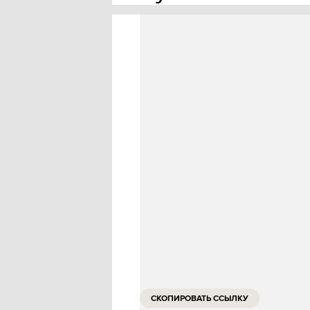
В пятницу, 15 июля, в Культур
Школы дизайна НИУ ВШЭ Black 
направления исследуют тему с
Концерт — итог коллективной 
в течение последних двух лет.
подобным „черным ящиком“ — м
арта и экспериментальной музы
Начало в 19:00. Вход бесплатн
по
ссылке
.
Адрес: Москва, ул. Восточная, 4,
СКОПИРОВАТЬ ССЫЛКУ