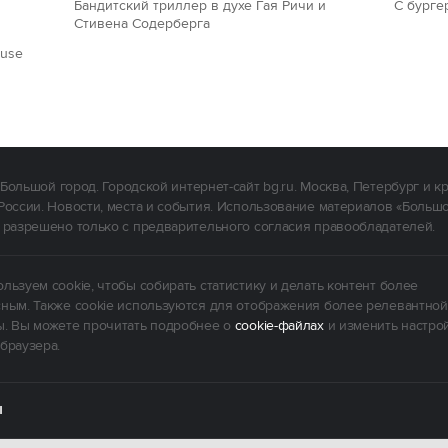
Бандитский триллер в духе Гая Ричи и
С бурге
Стивена Содерберга
ouse
Большой город. Городской интернет-сайт bg.ru. Москва, Петербург и к
России. Новости, места и события. Использование материалов «Больш
 разрешено только с предварительного согласия правообладателей.
льзуем cookie, чтобы собирать статистику и делать контент более
ным. Также cookie используются для отображения более релевантной
. Вы можете прочитать подробнее о
cookie-файлах
и изменить настро
браузера.
Ы