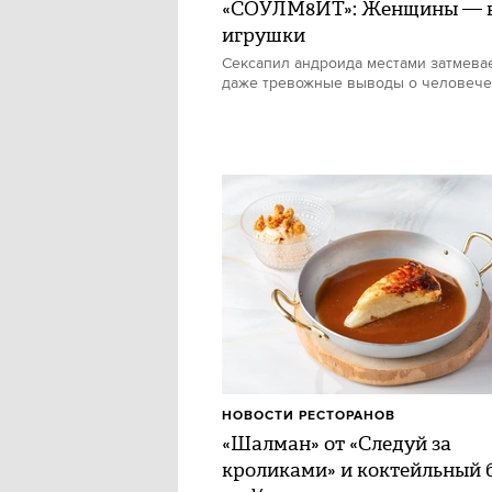
«СОУЛМ8ЙТ»: Женщины — в
игрушки
Сексапил андроида местами затмевае
даже тревожные выводы о человече
НОВОСТИ РЕСТОРАНОВ
«Шалман» от «Следуй за
кроликами» и коктейльный 