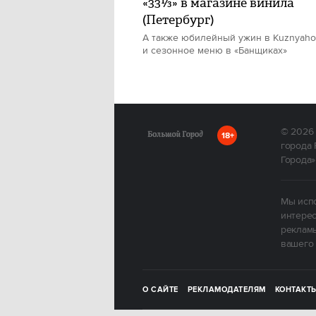
«33⅓» в магазине винила
(Петербург)
А также юбилейный ужин в Kuznyah
и сезонное меню в «Банщиках»
© 2026
18+
города 
Города»
Мы испо
интерес
рекламы
вашего 
О САЙТЕ
РЕКЛАМОДАТЕЛЯМ
КОНТАКТ