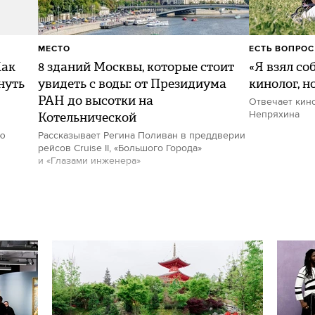
МЕСТО
ЕСТЬ ВОПРОС
Как
8 зданий Москвы, которые стоит
«Я взял со
нуть
увидеть с воды: от Президиума
кинолог, н
РАН до высотки на
Отвечает кин
Котельнической
Непряхина
ию
Рассказывает Регина Поливан в преддверии
рейсов Cruise II, «Большого Города»
и «Глазами инженера»