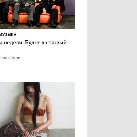
МУЗЫКА
ы недели: Будет ласковый
ь
апах земли