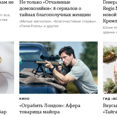
ам не
Не только «Отчаянные
Генер
домохозяйки»: 8 сериалов о
Regis
тайнах благополучных женщин
новой
т все,
стве
Кремл
«Милые магнолии», «Благочестивые стервы»,
«Палм-Рояль» и другие
Юлия Не
здание 
КИНО
ГИД «Б
«Ограбить Лондон»: Афера
Вкусы
бар
товарища майора
«Тайг