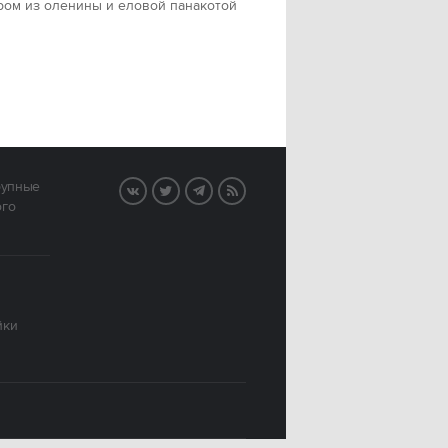
ром из оленины и еловой панакотой
рупные
VK
Twitter
Telegram
RSS
ого
йки