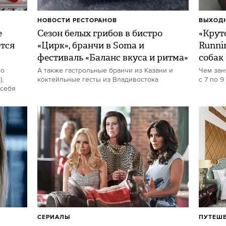
НОВОСТИ РЕСТОРАНОВ
ВЫХОДН
е
Сезон белых грибов в бистро
«Круто
ется
«Цирк», бранчи в Soma и
Runni
фестиваль «Баланс вкуса и ритма»
собак
но
А также гастрольные бранчи из Казани и
Чем зан
,
коктейльные гесты из Владивостока
с 7 по 9
 себя
СЕРИАЛЫ
ПУТЕШ