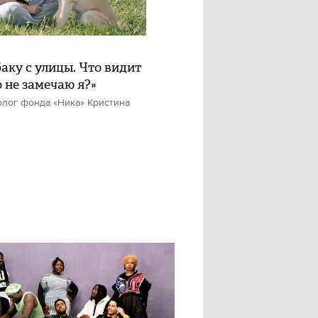
баку с улицы. Что видит
о не замечаю я?»
олог фонда «Ника» Кристина