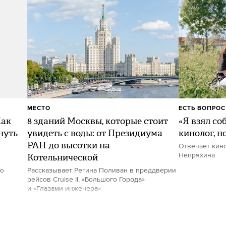
МЕСТО
ЕСТЬ ВОПРОС
Как
8 зданий Москвы, которые стоит
«Я взял со
нуть
увидеть с воды: от Президиума
кинолог, н
РАН до высотки на
Отвечает кин
Котельнической
Непряхина
ию
Рассказывает Регина Поливан в преддверии
рейсов Cruise II, «Большого Города»
и «Глазами инженера»