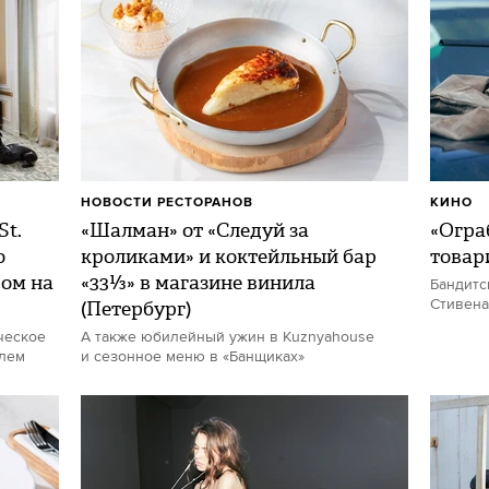
НОВОСТИ РЕСТОРАНОВ
КИНО
St.
«Шалман» от «Следуй за
«Огра
о
кроликами» и коктейльный бар
товар
дом на
«33⅓» в магазине винила
Бандитс
(Петербург)
Стивена
ческое
А также юбилейный ужин в Kuznyahouse
елем
и сезонное меню в «Банщиках»