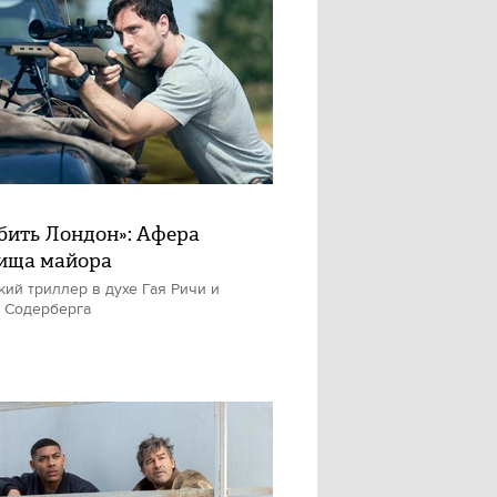
бить Лондон»: Афера
ища майора
кий триллер в духе Гая Ричи и
 Содерберга