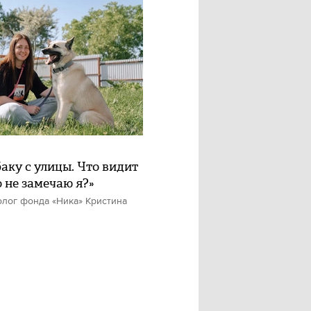
баку с улицы. Что видит
о не замечаю я?»
олог фонда «Ника» Кристина