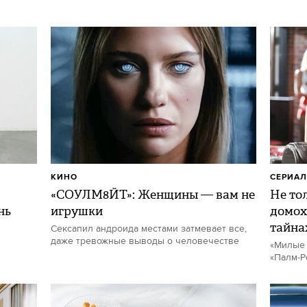
КИНО
СЕРИА
«СОУЛМ8ЙТ»: Женщины — вам не
Не то
нь
игрушки
домох
тайна
Сексапил андроида местами затмевает все,
даже тревожные выводы о человечестве
«Милые 
«Палм-Р