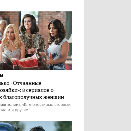
ЛЫ
лько «Отчаянные
озяйки»: 8 сериалов о
х благополучных женщин
магнолии», «Благочестивые стервы»,
ояль» и другие