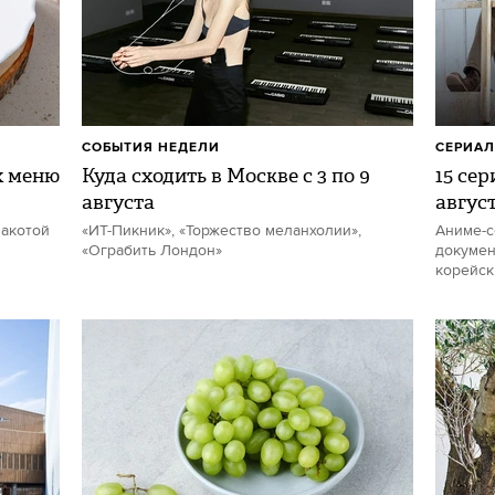
СОБЫТИЯ НЕДЕЛИ
СЕРИА
х меню
Куда сходить в Москве с 3 по 9
15 се
августа
авгус
накотой
«ИТ-Пикник», «Торжество меланхолии»,
Аниме-с
«Ограбить Лондон»
докумен
корейск