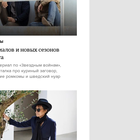
ЛЫ
риалов и новых сезонов
та
ериал по «Звездным войнам»,
талка про куриный заговор,
ие ромкомы и шведский нуар