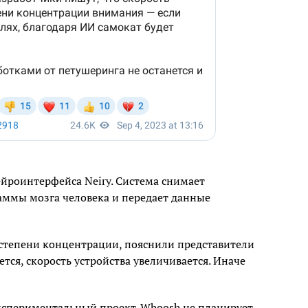
йроинтерфейса Neiry. Система снимает
аммы мозга человека и передает данные
т степени концентрации, пояснили представители
ется, скорость устройства увеличивается. Иначе
экспериментальный проект. Whoosh не планирует