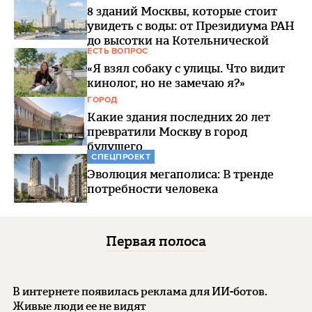
8 зданий Москвы, которые стоит
увидеть с воды: от Президиума РАН
до высотки на Котельнической
ЕСТЬ ВОПРОС
«Я взял собаку с улицы. Что видит
кинолог, но не замечаю я?»
ГОРОД
Какие здания последних 20 лет
превратили Москву в город
будущего
СПЕЦПРОЕКТ
Эволюция мегаполиса: В тренде
потребности человека
Первая полоса
В интернете появилась реклама для ИИ-ботов.
Живые люди ее не видят