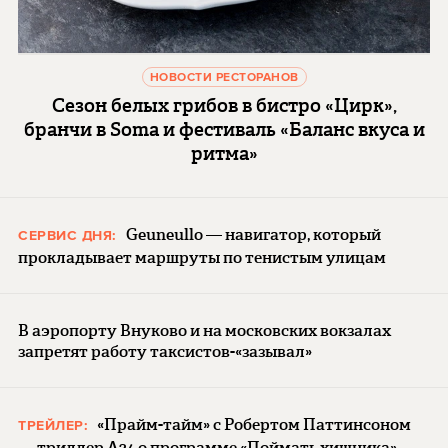
НОВОСТИ РЕСТОРАНОВ
Сезон белых грибов в бистро «Цирк»,
бранчи в Soma и фестиваль «Баланс вкуса и
ритма»
Geuneullo — навигатор, который
СЕРВИС ДНЯ:
прокладывает маршруты по тенистым улицам
В аэропорту Внуково и на московских вокзалах
запретят работу таксистов-«зазывал»
«Прайм-тайм» с Робертом Паттинсоном
ТРЕЙЛЕР:
— триллер A24 о программе «Поймать хищника»