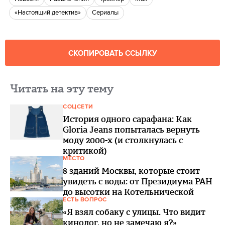
«Настоящий детектив»
сериалы
СКОПИРОВАТЬ ССЫЛКУ
Читать на эту тему
СОЦСЕТИ
История одного сарафана: Как
Gloria Jeans попыталась вернуть
моду 2000-х (и столкнулась с
критикой)
МЕСТО
8 зданий Москвы, которые стоит
увидеть с воды: от Президиума РАН
до высотки на Котельнической
ЕСТЬ ВОПРОС
«Я взял собаку с улицы. Что видит
кинолог, но не замечаю я?»