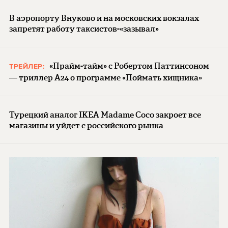
В аэропорту Внуково и на московских вокзалах
запретят работу таксистов-«зазывал»
«Прайм-тайм» с Робертом Паттинсоном
ТРЕЙЛЕР:
— триллер A24 о программе «Поймать хищника»
Турецкий аналог IKEA Madame Coco закроет все
магазины и уйдет с российского рынка