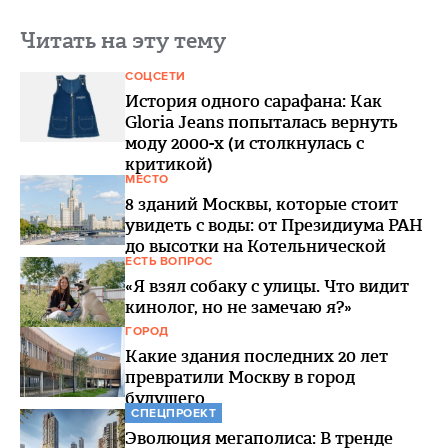
Читать на эту тему
СОЦСЕТИ
История одного сарафана: Как
Gloria Jeans попыталась вернуть
моду 2000-х (и столкнулась с
критикой)
МЕСТО
8 зданий Москвы, которые стоит
увидеть с воды: от Президиума РАН
до высотки на Котельнической
ЕСТЬ ВОПРОС
«Я взял собаку с улицы. Что видит
кинолог, но не замечаю я?»
ГОРОД
Какие здания последних 20 лет
превратили Москву в город
будущего
СПЕЦПРОЕКТ
Эволюция мегаполиса: В тренде