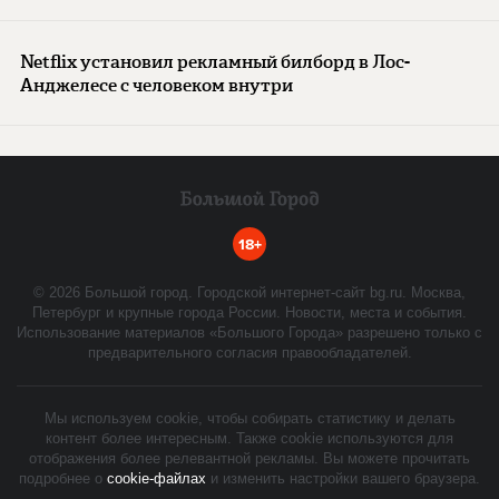
Netflix установил рекламный билборд в Лос-
Анджелесе с человеком внутри
18+
©
2026
Большой город. Городской интернет-сайт bg.ru. Москва,
Петербург и крупные города России. Новости, места и события.
Использование материалов «Большого Города» разрешено только с
предварительного согласия правообладателей.
Мы используем cookie, чтобы собирать статистику и делать
контент более интересным. Также cookie используются для
отображения более релевантной рекламы. Вы можете прочитать
подробнее о
cookie-файлах
и изменить настройки вашего браузера.