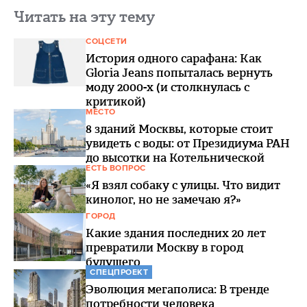
Читать на эту тему
СОЦСЕТИ
История одного сарафана: Как
Gloria Jeans попыталась вернуть
моду 2000-х (и столкнулась с
критикой)
МЕСТО
8 зданий Москвы, которые стоит
увидеть с воды: от Президиума РАН
до высотки на Котельнической
ЕСТЬ ВОПРОС
«Я взял собаку с улицы. Что видит
кинолог, но не замечаю я?»
ГОРОД
Какие здания последних 20 лет
превратили Москву в город
будущего
СПЕЦПРОЕКТ
Эволюция мегаполиса: В тренде
потребности человека