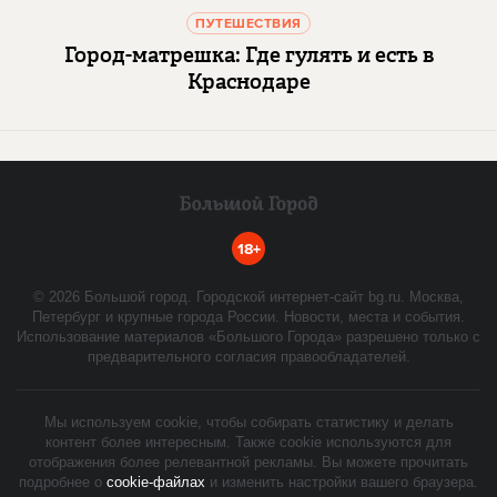
ПУТЕШЕСТВИЯ
Город-матрешка: Где гулять и есть в
Краснодаре
18+
©
2026
Большой город. Городской интернет-сайт bg.ru. Москва,
Петербург и крупные города России. Новости, места и события.
Использование материалов «Большого Города» разрешено только с
предварительного согласия правообладателей.
Мы используем cookie, чтобы собирать статистику и делать
контент более интересным. Также cookie используются для
отображения более релевантной рекламы. Вы можете прочитать
подробнее о
cookie-файлах
и изменить настройки вашего браузера.