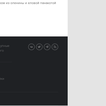
ром из оленины и еловой панакотой
рупные
VK
Twitter
Telegram
RSS
ого
йки