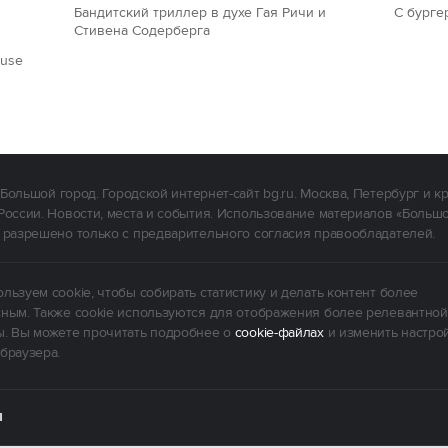
Бандитский триллер в духе Гая Ричи и
С бурге
Стивена Содерберга
ouse
Большой город. Городской интернет-сайт bg.ru. Москва, Петербург и к
России. Новости, места и события. Использование материалов «Больш
 разрешено только с предварительного согласия правообладателей.
льзуем cookie, чтобы собирать статистику и делать контент более
ным. Также cookie используются для отображения более релевантной
. Вы можете прочитать подробнее о
cookie-файлах
и изменить настро
браузера.
Ы