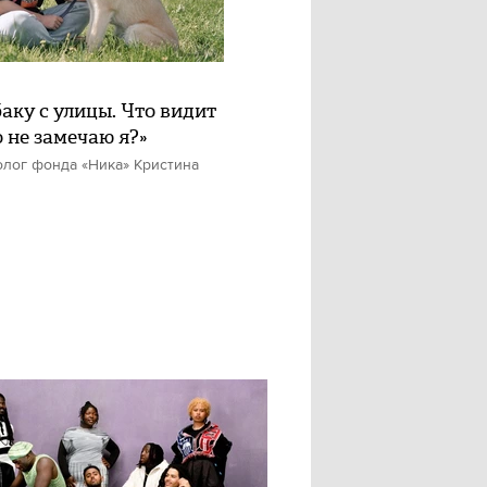
баку с улицы. Что видит
о не замечаю я?»
олог фонда «Ника» Кристина