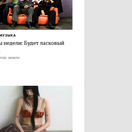
МУЗЫКА
ы недели: Будет ласковый
ь
апах земли