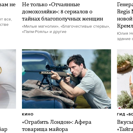
ам не
Не только «Отчаянные
Генер
домохозяйки»: 8 сериалов о
Regis
тайнах благополучных женщин
новой
т все,
стве
Кремл
«Милые магнолии», «Благочестивые стервы»,
«Палм-Рояль» и другие
Юлия Не
здание 
КИНО
ГИД «Б
«Ограбить Лондон»: Афера
Вкусы
бар
товарища майора
«Тайг