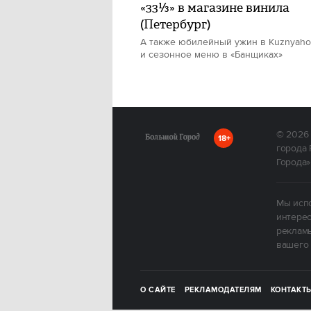
«33⅓» в магазине винила
(Петербург)
А также юбилейный ужин в Kuznyah
и сезонное меню в «Банщиках»
© 2026
18+
города 
Города»
Мы испо
интерес
рекламы
вашего 
О САЙТЕ
РЕКЛАМОДАТЕЛЯМ
КОНТАКТ