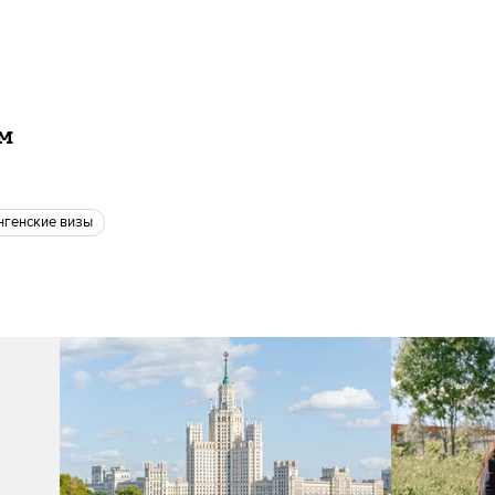
ам
енгенские визы