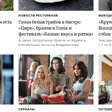
НОВОСТИ РЕСТОРАНОВ
ВЫХОДН
и есть
Сезон белых грибов в бистро
«Круто
«Цирк», бранчи в Soma и
Runni
фестиваль «Баланс вкуса и ритма»
собак
А также гастрольные бранчи из Казани и
Чем зан
коктейльные гесты из Владивостока
с 7 по 9
СЕРИАЛЫ
ПУТЕШ