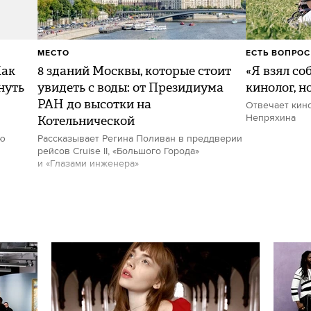
МЕСТО
ЕСТЬ ВОПРОС
Как
8 зданий Москвы, которые стоит
«Я взял со
нуть
увидеть с воды: от Президиума
кинолог, н
РАН до высотки на
Отвечает кин
Котельнической
Непряхина
ию
Рассказывает Регина Поливан в преддверии
рейсов Cruise II, «Большого Города»
и «Глазами инженера»