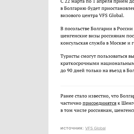
С 22 марта по 1 апреля прием 
в Болгарию будет приостановлен
визового центра VFS Global.
В посольстве Болгарии в России
шенгенские визы россиянам посл
консульская служба в Москве и 
Туристы смогут пользоваться в
краткосрочными национальными
до 90 дней только на въезд в Б
Ранее стало известно, что Болг
частично
присоединятся
к Шенг
в том числе россиянам, шенгенс
VFS Global
ИСТОЧНИК: