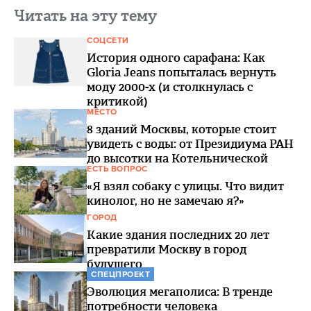
Читать на эту тему
СОЦСЕТИ
История одного сарафана: Как
Gloria Jeans попыталась вернуть
моду 2000-х (и столкнулась с
критикой)
МЕСТО
8 зданий Москвы, которые стоит
увидеть с воды: от Президиума РАН
до высотки на Котельнической
ЕСТЬ ВОПРОС
«Я взял собаку с улицы. Что видит
кинолог, но не замечаю я?»
ГОРОД
Какие здания последних 20 лет
превратили Москву в город
будущего
СПЕЦПРОЕКТ
Эволюция мегаполиса: В тренде
потребности человека