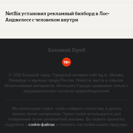
Netflix установил рекламный билборд в Лос-
Анджелесе с человеком внутри
18+
©
2026
Большой город. Городской интернет-сайт bg.ru. Москва,
Петербург и крупные города России. Новости, места и события.
Использование материалов «Большого Города» разрешено только с
предварительного согласия правообладателей.
Мы используем cookie, чтобы собирать статистику и делать
контент более интересным. Также cookie используются для
отображения более релевантной рекламы. Вы можете прочитать
подробнее о
cookie-файлах
и изменить настройки вашего браузера.