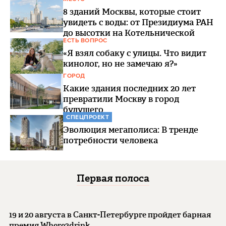
8 зданий Москвы, которые стоит
увидеть с воды: от Президиума РАН
до высотки на Котельнической
ЕСТЬ ВОПРОС
«Я взял собаку с улицы. Что видит
кинолог, но не замечаю я?»
ГОРОД
Какие здания последних 20 лет
превратили Москву в город
будущего
СПЕЦПРОЕКТ
Эволюция мегаполиса: В тренде
потребности человека
Первая полоса
19 и 20 августа в Санкт-Петербурге пройдет барная
премия Where2drink