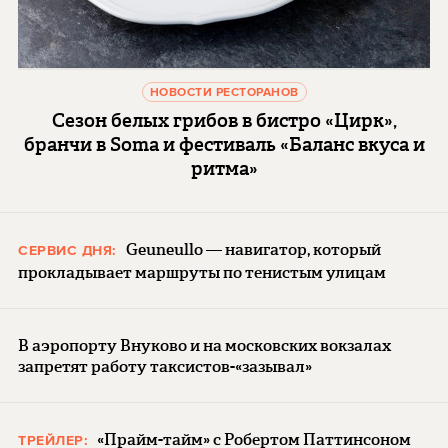
НОВОСТИ РЕСТОРАНОВ
Сезон белых грибов в бистро «Цирк»,
бранчи в Soma и фестиваль «Баланс вкуса и
ритма»
Geuneullo — навигатор, который
СЕРВИС ДНЯ:
прокладывает маршруты по тенистым улицам
В аэропорту Внуково и на московских вокзалах
запретят работу таксистов-«зазывал»
«Прайм-тайм» с Робертом Паттинсоном
ТРЕЙЛЕР: