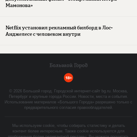
Мамонова»
Netflix установил рекламный билборд в Лос-
Анджелесе с человеком внутри
18+
©
2026
Большой город. Городской интернет-сайт bg.ru. Москва,
Петербург и крупные города России. Новости, места и события.
Использование материалов «Большого Города» разрешено только с
предварительного согласия правообладателей.
Мы используем cookie, чтобы собирать статистику и делать
контент более интересным. Также cookie используются для
отображения более релевантной рекламы. Вы можете прочитать