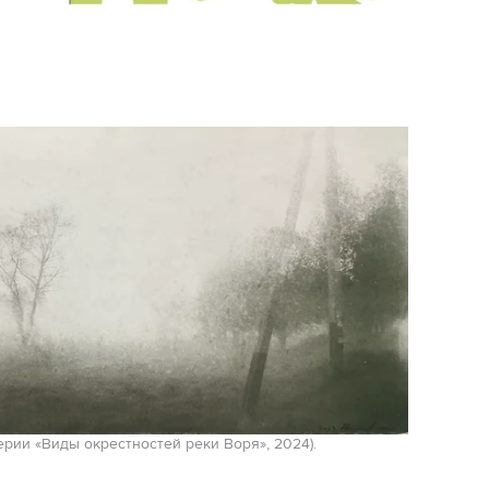
серии «Виды окрестностей реки Воря», 2024).