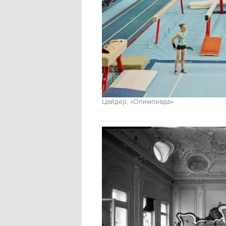
Цайдер, «Олимпиада».